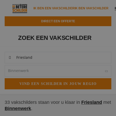
IK BEN EEN VAKSCHILDER
IK BEN VAKSCHILDER
DIRECT EEN OFFERTE
IK BEN EEN VAKSCHILDER
IK BEN VAKSCHILDER
ZOEK EEN VAKSCHILDER
Documenten
IK ZOEK EEN VAKSCHILDER
VAKSCHILDER ZOEKEN
Tools
Zoeken naar een schilder
DIRECT EEN OFFERTE
Kennisbank
Tips
Over ons
Trainingen
Garantie
Nieuws & blog
Partners
Service
Vacatures
Infopakket
Waarom de betere schilder?
33 vakschilders staan voor u klaar in
Friesland
met
Binnenwerk
.
Veelgestelde vragen
Verfspuitbedrijf?
Binnenschilderwerk