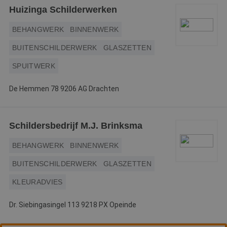
PHPSESSID
Sessie
C
PHP.net
Huizinga Schilderwerken
g
www.betereschilder.nl
ap
b
BEHANGWERK
BINNENWERK
ta
id
BUITENSCHILDERWERK
GLASZETTEN
a
d
w
SPUITWERK
Google Privacy Policy
o
v
ge
De Hemmen 78 9206 AG Drachten
t
H
g
wi
g
Schildersbedrijf M.J. Brinksma
n
w
ka
BEHANGWERK
BINNENWERK
vo
e
vo
BUITENSCHILDERWERK
GLASZETTEN
b
e
KLEURADVIES
s
g
pa
Dr. Siebingasingel 113 9218 PX Opeinde
CookieScriptConsent
4 weken 2
D
CookieScript
dagen
w
www.betereschilder.nl