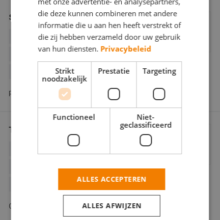
met onze advertentie- en analysepartners,
die deze kunnen combineren met andere
Schildersbedrijf Dennis de Jager
informatie die u aan hen heeft verstrekt of
die zij hebben verzameld door uw gebruik
BEHANGWERK
BINNENWERK
van hun diensten.
Privacybeleid
BUITENSCHILDERWERK
GLASZETTEN
Strikt
Prestatie
Targeting
SPUITWERK
noodzakelijk
Ratelaar 38 8446 AZ Heerenveen
Functioneel
Niet-
geclassificeerd
Talsma Schilderwerken
BINNENWERK
BUITENSCHILDERWERK
DECORATIESCHILDERWERK
ALLES ACCEPTEREN
SPUITWERK
ALLES AFWIJZEN
Gedempte molenwijk 44 8442 BH Heerenveen