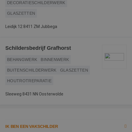
mogelijk heeft g
DECORATIESCHILDERWERK
voordat hij de
genoemde websi
GLASZETTEN
bezocht.
Leidijk 12 8411 ZM Jubbega
Schildersbedrijf Grafhorst
BEHANGWERK
BINNENWERK
BUITENSCHILDERWERK
GLASZETTEN
HOUTROTREPARATIE
Sleeweg 8431 NN Oosterwolde
IK BEN EEN VAKSCHILDER