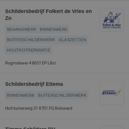
Webshop
Schildersbedrijf Folkert de Vries en
Zn
Contact
BEHANGWERK
BINNENWERK
Magazines
BUITENSCHILDERWERK
GLASZETTEN
HOUTROTREPARATIE
Rogmolewei 4 8651 EP IJlst
Schildersbedrijf Ettema
BINNENWERK
BUITENSCHILDERWERK
Hichtumerweg 31 8701 PG Bolsward