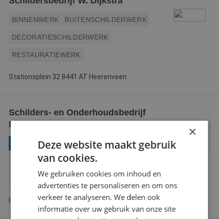
Schildersbedrijf W. Dijkstra
BINNENWERK
BUITENSCHILDERWERK
DECORATIESCHILDERWERK
RESTAURATIEWERK
Stationsplein 32 8441 AT Heerenveen
Schilders- en Onderhoudsbedrijf
Menno
×
Deze website maakt gebruik
GECERTIFICEERD VERFSPUITER
van cookies.
BEHANGWERK
BINNENWERK
We gebruiken cookies om inhoud en
BUITENSCHILDERWERK
GLASZETTEN
advertenties te personaliseren en om ons
verkeer te analyseren. We delen ook
It West 48 9216 XE Oudega Gem Smallingerlnd
informatie over uw gebruik van onze site