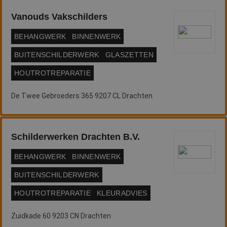
d
Sc
o
Vanouds Vakschilders
c
v
o
BEHANGWERK
BINNENWERK
c
v
BUITENSCHILDERWERK
GLASZETTEN
Sc
n
co
HOUTROTREPARATIE
li_gc
5 maanden 3
W
LinkedIn
weken
o
Corporation
De Twee Gebroeders 365 9207 CL Drachten
v
.linkedin.com
sl
g
co
es
Schilderwerken Drachten B.V.
d
BEHANGWERK
BINNENWERK
BUITENSCHILDERWERK
Aanbieder
/
Naam
Vervaldatum
Omschrijving
Domein
Aanbieder
/
HOUTROTREPARATIE
KLEURADVIES
Naam
Vervaldatum
Omschrijv
Domein
fp_user_id
.betereschilder.nl
1 jaar 1
maand
_ga_312XTDEH0W
.betereschilder.nl
1 jaar 1
Deze cook
Aanbieder
/
Zuidkade 60 9203 CN Drachten
Naam
Vervaldatum
Omschrijving
maand
gebruikt d
Domein