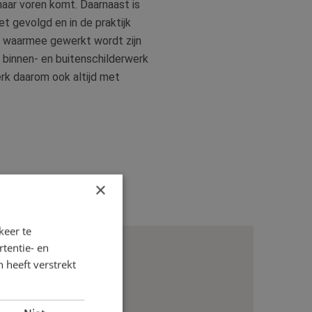
aar voren komt. Daarnaast is
 gevolgd en in de praktijk
e waarmee gewerkt wordt zijn
ig binnen- en buitenschilderwerk
rk daarom ook altijd met
×
keer te
tentie- en
 heeft verstrekt