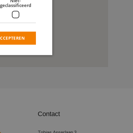
Niet-
geclassificeerd
ACCEPTEREN
rd
elding en
heid te maken
oor de website, om
 het gebruik van
Contact
 basis van de PHP-
ene doeleinden die
kerssessies te
Tobias Asserlaan 3,