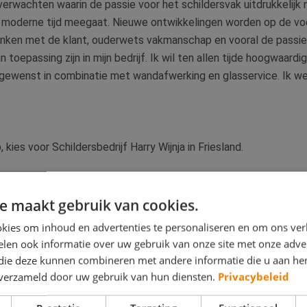
wachten waarin de passie voor het schildersvak uitdrukkelijk n
 moderne tijd meegaat. Nieuwe ontwikkelingen worden op de voet
enken met de klant, ouderwets vakmanschap en vooral de passi
 toepassing zijn in mijn bedrijf. Ik wil ten allen tijde hoogwaard
gewenst in combinatie met wandafwerking en glasservice. Ik we
ies voor Schildersbedrijf Harry Wijnja in Friesland.
e maakt gebruik van cookies.
kies om inhoud en advertenties te personaliseren en om ons ver
len ook informatie over uw gebruik van onze site met onze adver
 die deze kunnen combineren met andere informatie die u aan hen
n verzameld door uw gebruik van hun diensten.
Privacybeleid