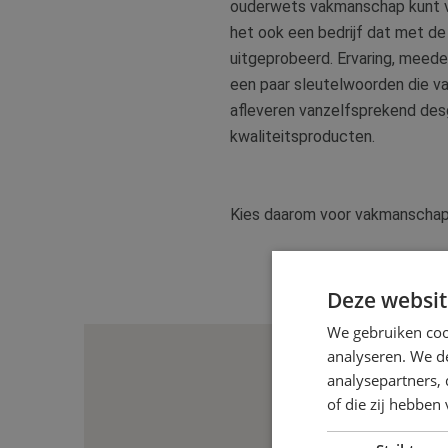
ouderwets vakmanschap kunt ver
het ook een bedrijf dat met de
uitgeprobeerd. Ervaring, meed
een paar sleutelwoorden die van
afleveren vanzelfsprekend des
kwaliteitsproducten.
Kies daarom voor vakmanschap, k
Deze websit
We gebruiken coo
analyseren. We de
analysepartners,
of die zij hebbe