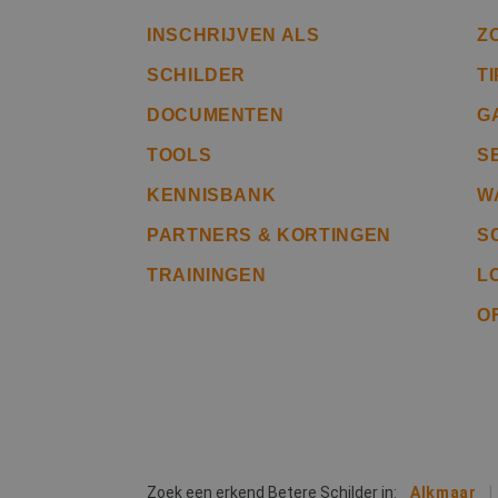
INSCHRIJVEN ALS
Z
SCHILDER
T
CookieScriptConse
DOCUMENTEN
G
TOOLS
S
li_gc
KENNISBANK
W
PARTNERS & KORTINGEN
S
TRAININGEN
L
Naam
Naam
fp_user_id
Aanb
O
Naam
Dome
_ga_312XTDEH0W
_gcl_au
Goog
.bete
_ga
IDE
Goog
.doub
Zoek een erkend Betere Schilder in:
Alkmaar