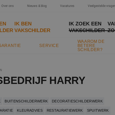
Over ons
Nieuws & blog
Vacatures
Veelgestelde vrage
EEN
IK BEN
IK ZOEK EEN
VA
LDER
VAKSCHILDER
VAKSCHILDER
ZO
WAAROM DE
GARANTIE
SERVICE
BETERE
SCHILDER?
N
SBEDRIJF HARRY
K
BUITENSCHILDERWERK
DECORATIESCHILDERWERK
ARATIE
KLEURADVIES
RESTAURATIEWERK
SPUITWERK