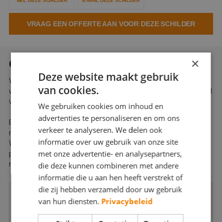
BEL DEZE SCHILDER
E-MAIL DEZE SCHILDER
Webshop
VRAAG EEN OFFERTE AAN VOOR DEZE SCHILDER
Contact
Magazines
×
OVER RINIA & VAN UFFELEN
Deze website maakt gebruik
Wij zijn een erkend schildersbedrijf uit Makkum die flexibel is en
van cookies.
waar tevredenheid van de klant voorop staat, bij ons kunt u altijd
verwachten op deskundigheid en vakmanschap.
We gebruiken cookies om inhoud en
advertenties te personaliseren en om ons
Bij ons staat kwaliteit en duurzaamheid vooraan. Wij werken
verkeer te analyseren. We delen ook
met oog voor de toekomst.
informatie over uw gebruik van onze site
Wij bereiken onze doelen door samen te werken met onze
met onze advertentie- en analysepartners,
partners uit verschillende takken en door altijd te blijven zoeken
naar de nieuwste innovaties en methodes.
die deze kunnen combineren met andere
informatie die u aan hen heeft verstrekt of
die zij hebben verzameld door uw gebruik
van hun diensten.
Privacybeleid