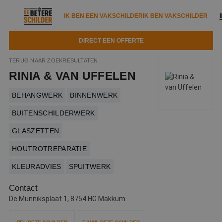
IK BEN EEN VAKSCHILDER
IK BEN VAKSCHILDER
DIRECT EEN OFFERTE
IK BEN EEN VAKSCHILDER
IK BEN VAKSCHILDER
TERUG NAAR ZOEKRESULTATEN
RINIA & VAN UFFELEN
Documenten
IK ZOEK EEN VAKSCHILDER
VAKSCHILDER ZOEKEN
BEHANGWERK
BINNENWERK
Tools
Zoeken naar een schilder
DIRECT EEN OFFERTE
BUITENSCHILDERWERK
Kennisbank
Tips
GLASZETTEN
Over ons
Trainingen
HOUTROTREPARATIE
Garantie
Nieuws & blog
KLEURADVIES
SPUITWERK
Partners
Service
Contact
Vacatures
Infopakket
Waarom de betere schilder?
De Munniksplaat 1, 8754 HG Makkum
Veelgestelde vragen
Verfspuitbedrijf?
Binnenschilderwerk