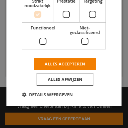
Strikt
Prestatie
Targeting
noodzakelijk
Functioneel
Niet-
geclassificeerd
ALLES ACCEPTEREN
ALLES AFWIJZEN
DETAILS WEERGEVEN
VRAAG EEN OFFERTE AAN
Vraag een offerte aan bij Rinia & van Uffelen
Strikt noodzakelijk
Prestatie
Targeting
VRAAG EEN OFFERTE AAN
Functioneel
Niet-geclassificeerd