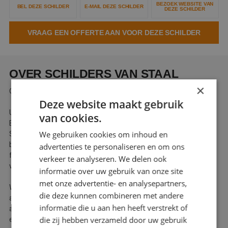
BEZOEK WEBSITE VAN
BEL DEZE SCHILDER
E-MAIL DEZE SCHILDER
Webshop
DEZE SCHILDER
Contact
VRAAG EEN OFFERTE AAN VOOR DEZE SCHILDER
Magazines
OVER SCHILDERS VAN STAAL
×
Over SCHILDERS VAN STAAL:
Deze website maakt gebruik
Uw pand, onze zorg.
van cookies.
Een goed onderhouden pand is een waardevolle investering. Bij
We gebruiken cookies om inhoud en
Schilders van Staal helpen we u graag om uw woning of
bedrijfspand de aandacht te geven die het nodig heeft. Van een
advertenties te personaliseren en om ons
frisse verflaag tot het vervangen van ruiten en kozijnen, bij ons
verkeer te analyseren. We delen ook
vindt u de totaaloplossing.
informatie over uw gebruik van onze site
met onze advertentie- en analysepartners,
Wij inspecteren grondig de staat van uw pand en geven u gratis
die deze kunnen combineren met andere
advies. Vervolgens stellen wij een vrijblijvende offerte op,
informatie die u aan hen heeft verstrekt of
afgestemd op uw specifieke wensen. Zo bent u verzekerd van
die zij hebben verzameld door uw gebruik
een resultaat waar u jarenlang plezier van heeft.