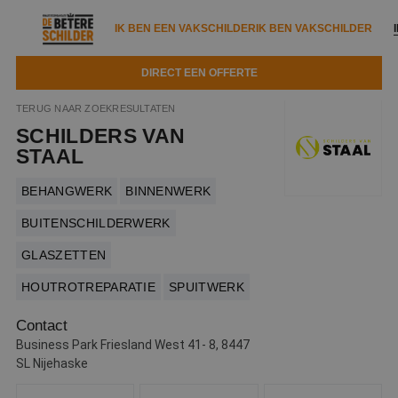
IK BEN EEN VAKSCHILDER
IK BEN VAKSCHILDER
DIRECT EEN OFFERTE
IK BEN EEN VAKSCHILDER
IK BEN VAKSCHILDER
TERUG NAAR ZOEKRESULTATEN
SCHILDERS VAN
Documenten
IK ZOEK EEN VAKSCHILDER
VAKSCHILDER ZOEKEN
STAAL
Tools
Zoeken naar een schilder
BEHANGWERK
BINNENWERK
DIRECT EEN OFFERTE
Kennisbank
BUITENSCHILDERWERK
Tips
GLASZETTEN
Over ons
Trainingen
Garantie
HOUTROTREPARATIE
SPUITWERK
Nieuws & blog
Partners
Service
Contact
Vacatures
Infopakket
Business Park Friesland West 41- 8, 8447
Waarom de betere schilder?
SL Nijehaske
Veelgestelde vragen
Verfspuitbedrijf?
Binnenschilderwerk