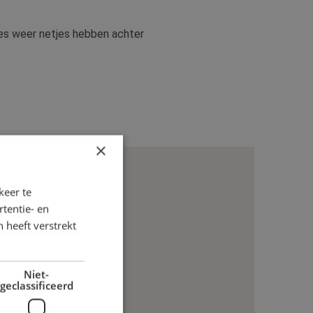
alles weer netjes hebben achter
×
keer te
tentie- en
 heeft verstrekt
Niet-
geclassificeerd