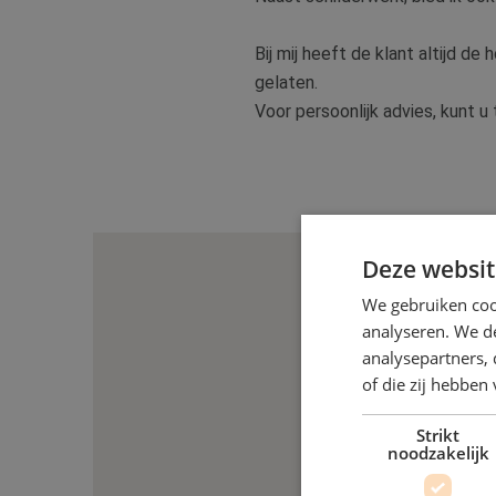
Bij mij heeft de klant altijd de
gelaten.
Voor persoonlijk advies, kunt u
Deze websit
We gebruiken coo
analyseren. We de
analysepartners,
of die zij hebbe
Strikt
noodzakelijk