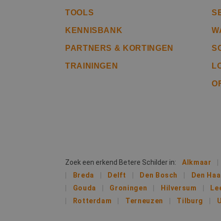
TOOLS
S
CookieScriptConse
KENNISBANK
W
PARTNERS & KORTINGEN
S
li_gc
TRAININGEN
L
O
Naam
Naam
fp_user_id
Aanb
Naam
Dome
_ga_312XTDEH0W
_gcl_au
Goog
.bete
_ga
Zoek een erkend Betere Schilder in:
Alkmaar
IDE
Goog
Breda
Delft
Den Bosch
Den Ha
.doub
Gouda
Groningen
Hilversum
Le
Rotterdam
Terneuzen
Tilburg
U
lidc
Micr
_clsk
Corp
.link