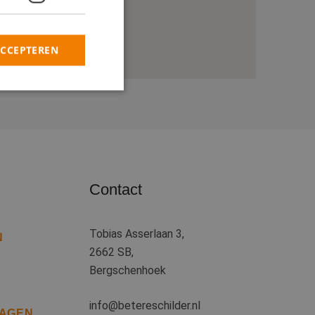
ACCEPTEREN
rd
elding en
Contact
heid te maken
oor de website, om
 het gebruik van
Tobias Asserlaan 3,
N
 basis van de PHP-
2662 SB,
ene doeleinden die
kerssessies te
Bergschenhoek
een willekeurig
uikt, kan specifiek
eld is het behouden
info@betereschilder.nl
iker tussen
RAGEN