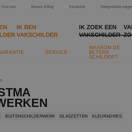
Over ons
Nieuws & blog
Vacatures
Veelgestelde vrage
EEN
IK BEN
IK ZOEK EEN
VA
LDER
VAKSCHILDER
VAKSCHILDER
ZO
WAAROM DE
GARANTIE
SERVICE
BETERE
SCHILDER?
N
STMA
WERKEN
K
BUITENSCHILDERWERK
GLASZETTEN
KLEURADVIES