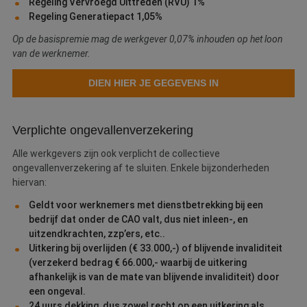
Regeling Vervroegd Uittreden (RVU) 1%
Naam
Aanbieder
/
Domein
Vervaldatum
O
Regeling Generatiepact 1,05%
__cf_bm
30 minuten
D
Cloudflare Inc.
w
.linkedin.com
Op de basispremie mag de werkgever 0,07% inhouden op het loon
o
van de werknemer.
t
m
Di
d
DIEN HIER JE GEGEVENS IN
g
t
o
v
Verplichte ongevallenverzekering
PHPSESSID
Sessie
C
PHP.net
g
www.betereschilder.nl
Alle werkgevers zijn ook verplicht de collectieve
ap
ongevallenverzekering af te sluiten. Enkele bijzonderheden
b
ta
hiervan:
id
a
Geldt voor werknemers met dienstbetrekking bij een
d
w
bedrijf dat onder de CAO valt, dus niet inleen-, en
Google Privacy Policy
o
uitzendkrachten, zzp’ers, etc..
v
ge
Uitkering bij overlijden (€ 33.000,-) of blijvende invaliditeit
t
(verzekerd bedrag € 66.000,- waarbij de uitkering
H
g
afhankelijk is van de mate van blijvende invaliditeit) door
wi
een ongeval.
g
n
24 uurs dekking, dus zowel recht op een uitkering als