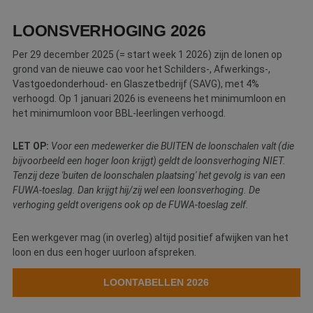
Webshop
LOONSVERHOGING 2026
Contact
Per 29 december 2025 (= start week 1 2026) zijn de lonen op
grond van de nieuwe cao voor het Schilders-, Afwerkings-,
Magazines
Vastgoedonderhoud- en Glaszetbedrijf (SAVG), met 4%
verhoogd. Op 1 januari 2026 is eveneens het minimumloon en
het minimumloon voor BBL-leerlingen verhoogd.
LET OP:
Voor een medewerker die BUITEN de loonschalen valt (die
bijvoorbeeld een hoger loon krijgt) geldt de loonsverhoging NIET.
Tenzij deze 'buiten de loonschalen plaatsing' het gevolg is van een
FUWA-toeslag. Dan krijgt hij/zij wel een loonsverhoging. De
verhoging geldt overigens ook op de FUWA-toeslag zelf.
Een werkgever mag (in overleg) altijd positief afwijken van het
loon en dus een hoger uurloon afspreken.
LOONTABELLEN 2026