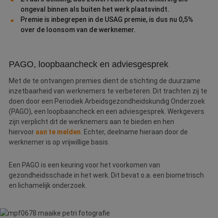
w
ongeval binnen als buiten het werk plaatsvindt.
ka
vo
Premie is inbegrepen in de USAG premie, is dus nu 0,5%
e
over de loonsom van de werknemer.
vo
b
e
s
g
PAGO, loopbaancheck en adviesgesprek
pa
CookieScriptConsent
4 weken 2
D
CookieScript
Met de te ontvangen premies dient de stichting de duurzame
dagen
w
www.betereschilder.nl
inzetbaarheid van werknemers te verbeteren. Dit trachten zij te
d
Sc
doen door een Periodiek Arbeidsgezondheidskundig Onderzoek
o
(PAGO), een loopbaancheck en een adviesgesprek. Werkgevers
c
v
zijn verplicht dit de werknemers aan te bieden en hen
o
hiervoor
aan te melden
. Echter, deelname hieraan door de
c
v
werknemer is op vrijwillige basis.
Sc
n
co
Een PAGO is een keuring voor het voorkomen van
gezondheidsschade in het werk. Dit bevat o.a. een biometrisch
li_gc
5 maanden 3
W
LinkedIn
weken
o
Corporation
en lichamelijk onderzoek.
v
.linkedin.com
sl
g
co
es