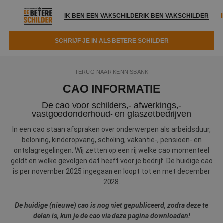
IK BEN EEN VAKSCHILDER
IK BEN VAKSCHILDER
SCHRIJF JE IN ALS BETERE SCHILDER
IK BEN EEN VAKSCHILDER
IK BEN VAKSCHILDER
TERUG NAAR KENNISBANK
Documenten
IK ZOEK EEN VAKSCHILDER
VAKSCHILDER ZOEKEN
CAO INFORMATIE
Tools
De cao voor schilders,- afwerkings,-
Zoeken naar een schilder
DIRECT EEN OFFERTE
vastgoedonderhoud- en glaszetbedrijven
Kennisbank
Tips
In een cao staan afspraken over onderwerpen als arbeidsduur,
beloning, kinderopvang, scholing, vakantie-, pensioen- en
Over ons
Trainingen
ontslagregelingen. Wij zetten op een rij welke cao momenteel
Garantie
geldt en welke gevolgen dat heeft voor je bedrijf. De huidige cao
Nieuws & blog
Partners
is per november 2025 ingegaan en loopt tot en met december
Service
2028.
Vacatures
Infopakket
Waarom de betere schilder?
De huidige (nieuwe) cao is nog niet gepubliceerd, zodra deze te
Veelgestelde vragen
Verfspuitbedrijf?
delen is, kun je de cao via deze pagina downloaden!
Binnenschilderwerk