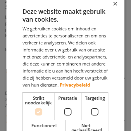
ZWAARWERKREGELINGEN IN CAO
×
SAVG
Deze website maakt gebruik
Loonsverhogingen zullen afhangen van prijsinflaties en
van cookies.
prijsstijgingen. Dit betekent dus een automatische
We gebruiken cookies om inhoud en
prijscompensatie. Ook het behalen van minder ziekteverzuim
advertenties te personaliseren en om ons
kan leiden tot een bonus op de lonen.
verkeer te analyseren. We delen ook
informatie over uw gebruik van onze site
Belangrijke zwaarwerkregelingen:
met onze advertentie- en analysepartners,
Een ‘regeling-vervroegd-uittreden’ voor het eerder
die deze kunnen combineren met andere
stoppen met werken voor zware beroepen.
informatie die u aan hen heeft verstrekt of
Een ‘generatiepact-regeling’, waarmee werknemers
die zij hebben verzameld door uw gebruik
vrijwillig 80% kunnen gaan werken, 90% loon krijgen en 100%
pensioenopbouw.
van hun diensten.
Privacybeleid
Deze regelingen zijn ingevoerd om een daling van het
Strikt
Prestatie
Targeting
ziekteverzuim in de laatste arbeidsjaren te verminderen.
noodzakelijk
Andere regelingen:
Twee betaalde scholingsdagen per werknemer per jaar
Doorbetaald verlof bij overlijden van verwanten werknemer
Functioneel
Niet-
geclassificeerd