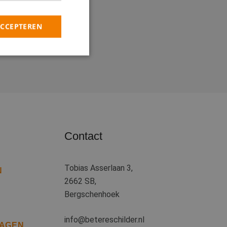
ACCEPTEREN
rd
elding en
heid te maken
Contact
oor de website, om
 het gebruik van
Tobias Asserlaan 3,
 basis van de PHP-
N
ene doeleinden die
2662 SB,
kerssessies te
een willekeurig
Bergschenhoek
uikt, kan specifiek
eld is het behouden
iker tussen
info@betereschilder.nl
RAGEN