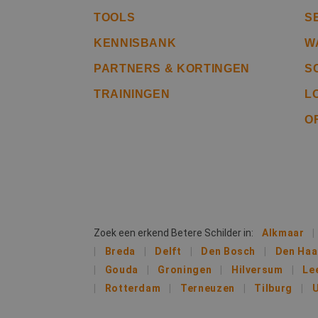
CookieScriptConse
TOOLS
S
KENNISBANK
W
li_gc
PARTNERS & KORTINGEN
S
TRAININGEN
L
O
Naam
Naam
fp_user_id
Aanb
Naam
Dome
_ga_312XTDEH0W
_gcl_au
Goog
.bete
_ga
IDE
Goog
Zoek een erkend Betere Schilder in:
Alkmaar
.doub
Breda
Delft
Den Bosch
Den Ha
Gouda
Groningen
Hilversum
Le
lidc
Micr
_clsk
Rotterdam
Terneuzen
Tilburg
U
Corp
.link