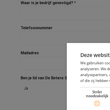
Waar is je bedrijf gevestigd?
*
Telefoonnummer
Mailadres
Deze websit
We gebruiken coo
analyseren. We de
analysepartners,
Ben je lid van De Betere Schilder (ivm korting)
*
of die zij hebbe
Ja
Strikt
noodzakelijk