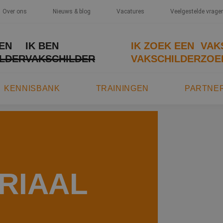
Over ons
Nieuws & blog
Vacatures
Veelgestelde vrage
EEN
IK BEN
IK ZOEK EEN
VAK
LDER
VAKSCHILDER
VAKSCHILDER
ZOE
KENNISBANK
TRAININGEN
PARTNE
RIAAL