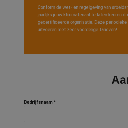
Conform de wet- en regelgeving van arbeidsm
jaarlijks jouw klimmateriaal te laten keuren d
gecertificeerde organisatie. Deze periodieke
uitvoeren met zeer voordelige tarieven!
Aan
Bedrijfsnaam
*