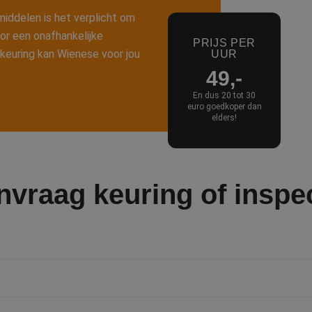
iddelen is het verplicht om
oor een onafhankelijke
PRIJS PER
 keuring kan Wienese voor jou
UUR
49,-
En dus 20 tot 30
euro goedkoper dan
elders!
vraag keuring of inspe