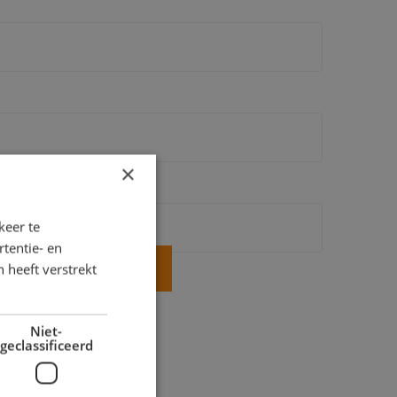
×
keer te
tentie- en
 heeft verstrekt
Niet-
geclassificeerd