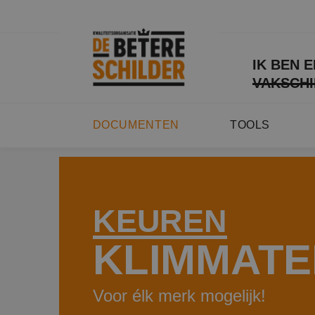
IK BEN 
VAKSCHI
DOCUMENTEN
TOOLS
KEUREN
KLIMMATE
Voor élk merk mogelijk!