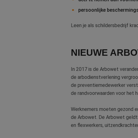
persoonlijke beschermings
Leen je als schildersbedrijf k
CookieScriptConse
NIEUWE ARB
li_gc
In 2017 is de Arbowet verande
de arbodienstverlening vergroo
Naam
de preventiemedewerker verste
Naam
fp_user_id
Aanb
Naam
de randvoorwaarden voor het h
Dome
_ga_312XTDEH0W
_gcl_au
Goog
.bete
Werknemers moeten gezond en 
_ga
de Arbowet. De Arbowet geldt v
IDE
Goog
en flexwerkers, uitzendkrachte
.doub