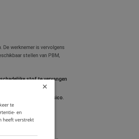
n. De werknemer is vervolgens
eschikbaar stellen van PBM,
schadelijke stof te vervangen
×
erknemers af van het risico.
keer te
es.
tentie- en
ren het risico voor
 heeft verstrekt