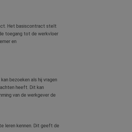
or de goede werking
rity analytics
 de sessie van de
ergaven te
ische doeleinden.
s een unieke
ct. Het basiscontract stelt
 microsoft-scripts.
ties en
de toegang tot de werkvloer
ssen veel
bruikerservaring en
rs kunnen worden
nemer en
cten te leveren,
dom van Google) om
ies ondersteunt.
kan bezoeken als hij vragen
iken om het gebruik
lachten heeft. Dit kan
emming van de werkgever de
iken om het gebruik
en van de inhoud
e leren kennen. Dit geeft de