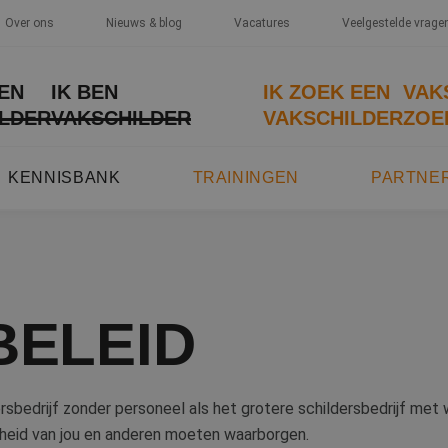
Over ons
Nieuws & blog
Vacatures
Veelgestelde vrage
EEN
IK BEN
IK ZOEK EEN
VAK
LDER
VAKSCHILDER
VAKSCHILDER
ZOE
KENNISBANK
TRAININGEN
PARTNE
BELEID
rsbedrijf zonder personeel als het grotere schildersbedrijf me
igheid van jou en anderen moeten waarborgen.