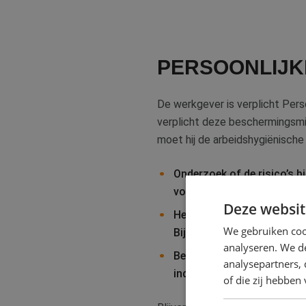
PERSOONLIJK
De werkgever is verplicht Per
verplicht deze beschermingsmi
moet hij de arbeidshygiënische
Onderzoek of de risico’s 
voor een veiliger alternatie
Deze websit
Het wegnemen van de risico
We gebruiken coo
Bijvoorbeeld het afzuigen
analyseren. We de
Beperken collectieve maatr
analysepartners,
individuele werknemers te 
of die zij hebbe