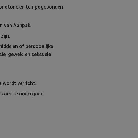
n monotone en tempogebonden
an van Aanpak.
zijn.
middelen of persoonlijke
ie, geweld en seksuele
 wordt verricht.
rzoek te ondergaan.