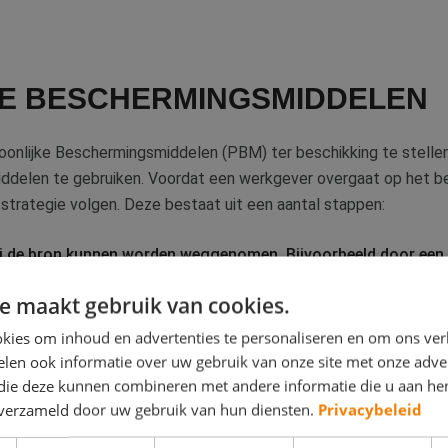
E BESCHERMINGSMIDDELEN
soonlijke Beschermingsmiddelen (PBM) ter beschikking te stelle
ddelen te gebruiken. Voordat een werkgever overgaat op het b
 strategie volgen. Deze bestaat uit een aantal stappen:
bij de bron kunnen worden weggenomen. Bijvoorbeeld door een 
f.
e maakt gebruik van cookies.
’s door een andere werkwijze te kiezen. Deze schermen alle w
kies om inhoud en advertenties te personaliseren en om ons ver
 van stoffen. Of het plaatsen van beschermkappen op machin
len ook informatie over uw gebruik van onze site met onze adver
egelen het risico niet afdoende, dan moet de werkgever probe
 die deze kunnen combineren met andere informatie die u aan hen
beperken. Bijvoorbeeld door taakroulatie.
n verzameld door uw gebruik van hun diensten.
Privacybeleid