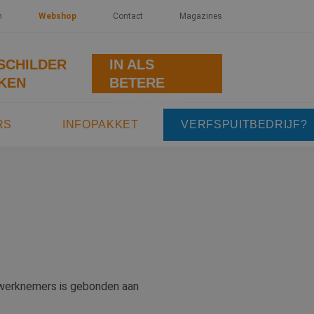
n
Webshop
Contact
Magazines
SCHRIJF JE
SCHILDER
IN ALS
KEN
BETERE
SCHILDER
RS
INFOPAKKET
VERFSPUITBEDRIJF?
t werknemers is gebonden aan