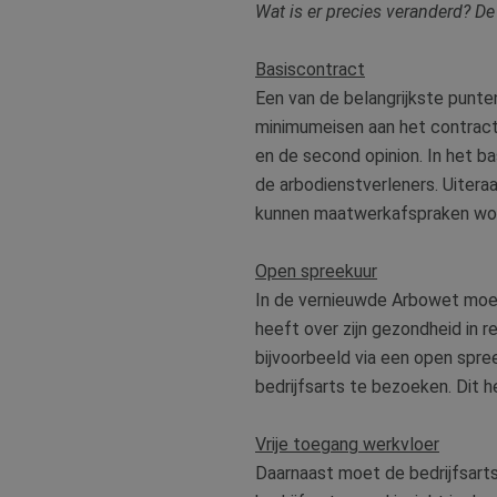
Wat is er precies veranderd? De 
lidc
Micr
_clsk
Corp
.link
Basiscontract
MUID
Micr
Een van de belangrijkste punte
Corp
_clck
minimumeisen aan het contract
.clar
en de second opinion. In het b
de arbodienstverleners. Uiteraa
_fbp
Meta
Inc.
kunnen maatwerkafspraken wo
.bete
test_cookie
Goog
Open spreekuur
.doub
In de vernieuwde Arbowet moet
MR
Micr
Corp
heeft over zijn gezondheid in r
.c.bi
bijvoorbeeld via een open spr
MR
Micr
bedrijfsarts te bezoeken. Dit 
Corp
.c.cla
bcookie
Micr
Vrije toegang werkvloer
Corp
.link
Daarnaast moet de bedrijfsarts