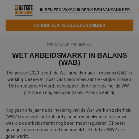
IK BEN EEN VAKSCHILDER
IK BEN VAKSCHILDER
SCHRIJF JE IN ALS BETERE SCHILDER
IK BEN EEN VAKSCHILDER
IK BEN VAKSCHILDER
TERUG NAAR KENNISBANK
Documenten
IK ZOEK EEN VAKSCHILDER
VAKSCHILDER ZOEKEN
WET ARBEIDSMARKT IN BALANS
(WAB)
Tools
Zoeken naar een schilder
DIRECT EEN OFFERTE
Per januari 2020 treedt de Wet arbeidsmarkt in balans (WAB) in
Kennisbank
werking. Deze wet moet vast personeel aantrekkelijker maken.
Tips
Het ontslagrecht wordt aangepast, de ketenregeling, de WW-
Over ons
Trainingen
premie en nog een paar zaken. Alles op een rij.
Garantie
Nieuws & blog
Partners
Service
Nog geen drie jaar na de invoering van de Wet werk en zekerheid
(WWZ) lanceerde het kabinet plannen voor alweer een nieuwe
Vacatures
Infopakket
Waarom de betere schilder?
wet, die de arbeidsmarkt nog beter moet reguleren. Of beter
gezegd: repareren, want uit onderzoek blijkt dat de WWZ niet
Veelgestelde vragen
Verfspuitbedrijf?
Binnenschilderwerk
goed werkt.