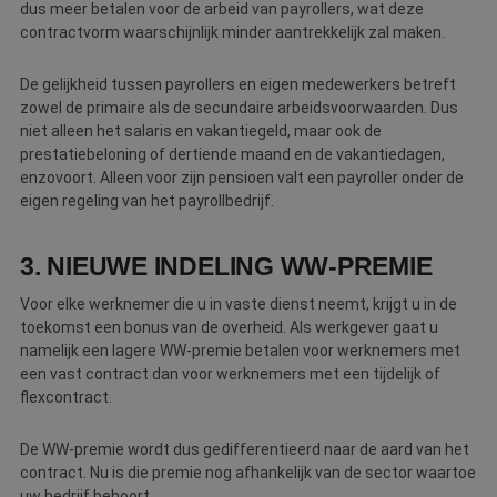
dus meer betalen voor de arbeid van payrollers, wat deze
strikt noodzakelijke cookies.
contractvorm waarschijnlijk minder aantrekkelijk zal maken.
Naam
Aanbieder
/
Domein
Vervaldatum
O
__cf_bm
30 minuten
D
Cloudflare Inc.
De gelijkheid tussen payrollers en eigen medewerkers betreft
w
.linkedin.com
zowel de primaire als de secundaire arbeidsvoorwaarden. Dus
o
t
niet alleen het salaris en vakantiegeld, maar ook de
m
prestatiebeloning of dertiende maand en de vakantiedagen,
Di
d
enzovoort. Alleen voor zijn pensioen valt een payroller onder de
g
eigen regeling van het payrollbedrijf.
t
o
v
3. NIEUWE INDELING WW-PREMIE
PHPSESSID
Sessie
C
PHP.net
g
www.betereschilder.nl
ap
Voor elke werknemer die u in vaste dienst neemt, krijgt u in de
b
ta
toekomst een bonus van de overheid. Als werkgever gaat u
id
namelijk een lagere WW-premie betalen voor werknemers met
a
d
een vast contract dan voor werknemers met een tijdelijk of
w
flexcontract.
Google Privacy Policy
o
v
ge
De WW-premie wordt dus gedifferentieerd naar de aard van het
t
H
contract. Nu is die premie nog afhankelijk van de sector waartoe
g
uw bedrijf behoort.