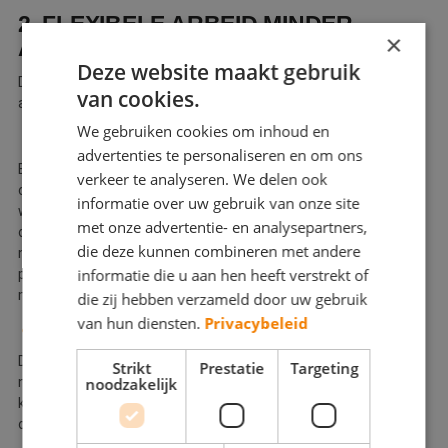
2. FLEXIBELE ARBEID MINDER
×
AANTREKKELIJK
Deze website maakt gebruik
De overheid wil flexibele arbeid minder flexibel en minder
van cookies.
aantrekkelijk maken via de volgende maatregelen:
We gebruiken cookies om inhoud en
Verruiming ketenregeling
advertenties te personaliseren en om ons
Er komt een ruimere regeling voor opeenvolgende tijdelijke
verkeer te analyseren. We delen ook
contracten (de ketenbepaling). Momenteel mag je een
informatie over uw gebruik van onze site
werknemer maximaal drie aansluitende contracten aanbieden
met onze advertentie- en analysepartners,
over een periode van maximaal twee jaar. Dat wordt verruimd
die deze kunnen combineren met andere
naar drie aansluitende contracten in drie jaar. De verplichte
informatie die u aan hen heeft verstrekt of
pauze tussen twee opvolgende contracten blijft in principe zes
maanden.
die zij hebben verzameld door uw gebruik
van hun diensten.
Privacybeleid
Andere regels oproepkrachten
De nieuwe wet schrijft voor dat een oproepkracht met een
Strikt
Prestatie
Targeting
noodzakelijk
nulurencontract of een min/maxcontract alleen verplicht is te
komen werken, als u hem minimaal vier dagen van tevoren
oproept.