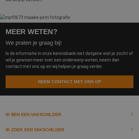
wi
g
n
w
ka
vo
e
MEER WETEN?
vo
b
e
We praten je graag bij!
s
g
pa
Is de informatie in onze kennisbank niet datgene wat je zocht of
wil je gewoon meer over een onderwerp weten, neem dan
CookieScriptConsent
4 weken 2
D
CookieScript
dagen
w
www.betereschilder.nl
contact met ons op en wij helpen je graag verder.
d
Sc
o
NEEM CONTACT MET ONS OP
c
v
o
c
v
Sc
n
co
IK BEN EEN VAKSCHILDER
li_gc
5 maanden 3
W
LinkedIn
weken
o
Corporation
Inschrijven als schilder
IK ZOEK EEN VAKSCHILDER
v
.linkedin.com
sl