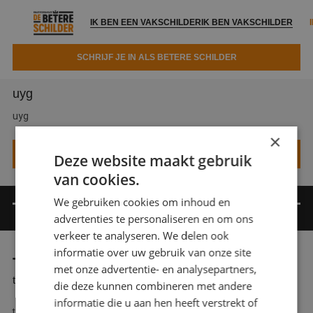
IK BEN EEN VAKSCHILDER
IK BEN VAKSCHILDER
SCHRIJF JE IN ALS BETERE SCHILDER
UYFGUYUYG
IK BEN EEN VAKSCHILDER
IK BEN VAKSCHILDER
uyg
Documenten
IK ZOEK EEN VAKSCHILDER
VAKSCHILDER ZOEKEN
uyg
×
Tools
Zoeken naar een schilder
HI
Deze website maakt gebruik
DIRECT EEN OFFERTE
Kennisbank
van cookies.
Tips
We gebruiken cookies om inhoud en
Over ons
Trainingen
Garantie
advertenties te personaliseren en om ons
Nieuws & blog
verkeer te analyseren. We delen ook
Partners
Service
informatie over uw gebruik van onze site
TY
Vacatures
Infopakket
met onze advertentie- en analysepartners,
Waarom de betere schilder?
ty
die deze kunnen combineren met andere
Veelgestelde vragen
Verfspuitbedrijf?
informatie die u aan hen heeft verstrekt of
Binnenschilderwerk
ty