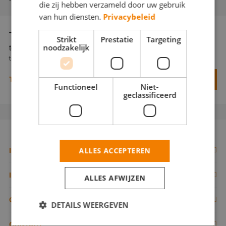
die zij hebben verzameld door uw gebruik
Webshop
van hun diensten.
Privacybeleid
Contact
TEST
Strikt
Prestatie
Targeting
noodzakelijk
test
Magazines
test
TEST
EEN OFFERTE AANVRAGEN
Functioneel
Niet-
geclassificeerd
ALLES ACCEPTEREN
IK BEN EEN VAKSCHILDER
Inschrijven als schilder
IK ZOEK EEN VAKSCHILDER
ALLES AFWIJZEN
Documenten
Zoek naar schilder
OVERIGE PAGINA'S
DETAILS WEERGEVEN
Tools
Tips
Contact opnemen
CONTACT