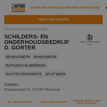
IK BEN EEN VAKSCHILDER
IK BEN VAKSCHILDER
DIRECT EEN OFFERTE
IK BEN EEN VAKSCHILDER
IK BEN VAKSCHILDER
TERUG NAAR ZOEKRESULTATEN
SCHILDERS- EN
Documenten
IK ZOEK EEN VAKSCHILDER
VAKSCHILDER ZOEKEN
ONDERHOUDSBEDRIJF
D. GORTER
Tools
Zoeken naar een schilder
DIRECT EEN OFFERTE
BEHANGWERK
BINNENWERK
Kennisbank
Tips
BUITENSCHILDERWERK
Over ons
Trainingen
Garantie
HOUTROTREPARATIE
SPUITWERK
Nieuws & blog
Partners
Service
Contact
Primulastraat 51, 1214 KT Hilversum
Vacatures
Infopakket
Waarom de betere schilder?
Veelgestelde vragen
BEZOEK WEBSITE VAN
Verfspuitbedrijf?
BEL DEZE SCHILDER
E-MAIL DEZE SCHILDER
DEZE SCHILDER
Binnenschilderwerk