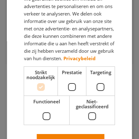
advertenties te personaliseren en om ons
Webshop
verkeer te analyseren. We delen ook
Contact
informatie over uw gebruik van onze site
met onze advertentie- en analysepartners,
Magazines
die deze kunnen combineren met andere
informatie die u aan hen heeft verstrekt of
die zij hebben verzameld door uw gebruik
van hun diensten.
Privacybeleid
Strikt
Prestatie
Targeting
REGEL JE KORTING!
noodzakelijk
In 2 stappen
OOK als je al klant bent bij Boels!
Functioneel
Niet-
geclassificeerd
Vraag in 2 stappen de korting aan!
Voor alle erkend Betere Schilders mogelijk
Kost slechts 1 minuut van je tijd