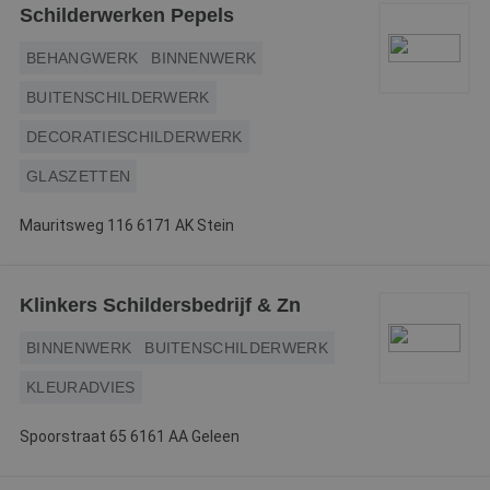
v
Schilderwerken Pepels
PHPSESSID
Sessie
C
PHP.net
g
www.betereschilder.nl
BEHANGWERK
BINNENWERK
ap
b
BUITENSCHILDERWERK
ta
id
a
DECORATIESCHILDERWERK
d
w
Google Privacy Policy
o
GLASZETTEN
v
ge
t
Mauritsweg 116 6171 AK Stein
H
g
wi
g
n
Klinkers Schildersbedrijf & Zn
w
ka
vo
BINNENWERK
BUITENSCHILDERWERK
e
vo
KLEURADVIES
b
e
s
g
Spoorstraat 65 6161 AA Geleen
pa
CookieScriptConsent
4 weken 2
D
CookieScript