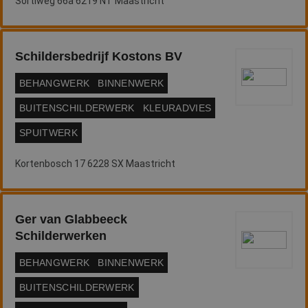
Sortiweg 66a 6219 NT Maastricht
eindgebruiker
mogelijk heeft g
voordat hij de
genoemde websi
bezocht.
Schildersbedrijf Kostons BV
BEHANGWERK
BINNENWERK
BUITENSCHILDERWERK
KLEURADVIES
SPUITWERK
Kortenbosch 17 6228 SX Maastricht
Ger van Glabbeeck
Schilderwerken
BEHANGWERK
BINNENWERK
BUITENSCHILDERWERK