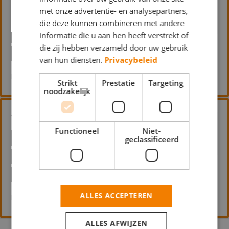
met onze advertentie- en analysepartners,
BEHANGWERK
BINNENWERK
die deze kunnen combineren met andere
informatie die u aan hen heeft verstrekt of
BUITENSCHILDERWERK
die zij hebben verzameld door uw gebruik
HOUTROTREPARATIE
van hun diensten.
Privacybeleid
Pannenstaartweg 41 6051 EH Maasbracht
Strikt
Prestatie
Targeting
noodzakelijk
Van Hoof Schilders
Functioneel
Niet-
BEHANGWERK
BINNENWERK
geclassificeerd
BOUWKUNDIG
BUITENSCHILDERWERK
GLASZETTEN
ALLES ACCEPTEREN
Heggenroosstraat 10 5644 EH Eindhoven
ALLES AFWIJZEN