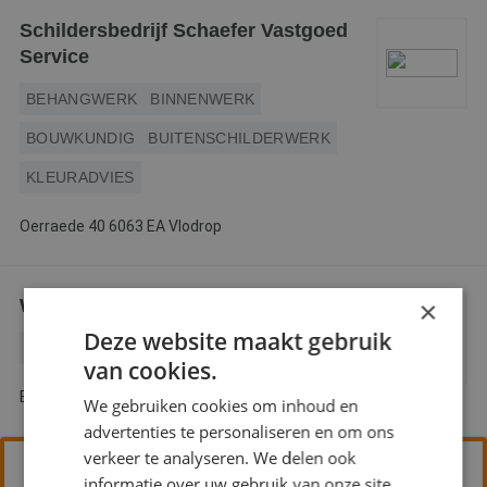
Schildersbedrijf Schaefer Vastgoed
Service
BEHANGWERK
BINNENWERK
BOUWKUNDIG
BUITENSCHILDERWERK
KLEURADVIES
Oerraede 40 6063 EA Vlodrop
Winterink Schilderwerken
×
Deze website maakt gebruik
BINNENWERK
BUITENSCHILDERWERK
van cookies.
Burg. Geradtstraat 21 6061 GM Posterholt
We gebruiken cookies om inhoud en
advertenties te personaliseren en om ons
verkeer te analyseren. We delen ook
Strijp Schilderwerken
informatie over uw gebruik van onze site