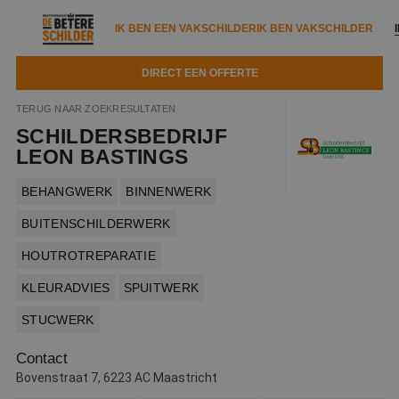
IK BEN EEN VAKSCHILDER
IK BEN VAKSCHILDER
DIRECT EEN OFFERTE
IK BEN EEN VAKSCHILDER
IK BEN VAKSCHILDER
TERUG NAAR ZOEKRESULTATEN
SCHILDERSBEDRIJF
Documenten
IK ZOEK EEN VAKSCHILDER
VAKSCHILDER ZOEKEN
LEON BASTINGS
Tools
Zoeken naar een schilder
BEHANGWERK
BINNENWERK
DIRECT EEN OFFERTE
Kennisbank
BUITENSCHILDERWERK
Tips
HOUTROTREPARATIE
Over ons
Trainingen
Garantie
KLEURADVIES
SPUITWERK
Nieuws & blog
Partners
Service
STUCWERK
Vacatures
Infopakket
Waarom de betere schilder?
Contact
Veelgestelde vragen
Bovenstraat 7, 6223 AC Maastricht
Verfspuitbedrijf?
Binnenschilderwerk