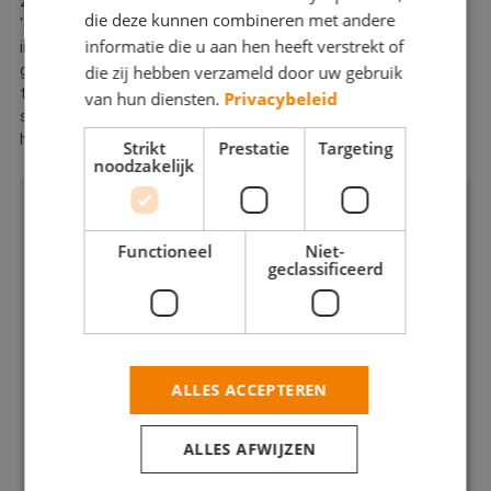
zette de stap van VOF naar BV en verhuisde de werkplek van
die deze kunnen combineren met andere
‘aan huis’ naar een grote loods in industriegebied Beatrixhaven
informatie die u aan hen heeft verstrekt of
in Maastricht. Zo kon ons schildersbedrijf optimaal
gebruikmaken van alle moderne mogelijkheden en de nieuwste
die zij hebben verzameld door uw gebruik
technieken. Of de jongste generatie Bastings ook de
van hun diensten.
Privacybeleid
schilderswereld induikt is nog niet bekend, maar voorlopig
hebben wij alles in huis om nog jaren door te groeien.
Strikt
Prestatie
Targeting
noodzakelijk
Functioneel
Niet-
geclassificeerd
ALLES ACCEPTEREN
ALLES AFWIJZEN