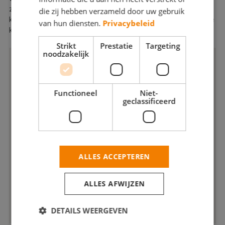
zakelijke sector. Zo mogen wij bijvoorbeeld ook monumentale
die zij hebben verzameld door uw gebruik
kerken, VVE’s, hotels en vastgoed entrepreneurs tot onze vaste
van hun diensten.
Privacybeleid
klantenkring rekenen.
Strikt
Prestatie
Targeting
noodzakelijk
Functioneel
Niet-
geclassificeerd
ALLES ACCEPTEREN
ALLES AFWIJZEN
DETAILS WEERGEVEN