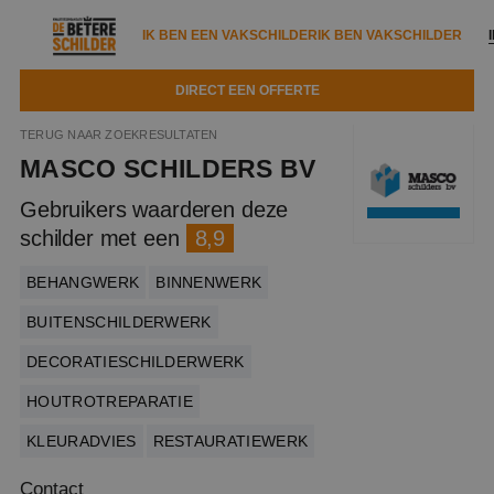
IK BEN EEN VAKSCHILDER
IK BEN VAKSCHILDER
DIRECT EEN OFFERTE
IK BEN EEN VAKSCHILDER
IK BEN VAKSCHILDER
TERUG NAAR ZOEKRESULTATEN
MASCO SCHILDERS BV
Documenten
IK ZOEK EEN VAKSCHILDER
VAKSCHILDER ZOEKEN
Gebruikers waarderen deze
Tools
schilder met een
8,9
Zoeken naar een schilder
DIRECT EEN OFFERTE
Kennisbank
BEHANGWERK
BINNENWERK
Tips
Over ons
BUITENSCHILDERWERK
Trainingen
Garantie
DECORATIESCHILDERWERK
Nieuws & blog
Partners
Service
HOUTROTREPARATIE
Vacatures
Infopakket
Waarom de betere schilder?
KLEURADVIES
RESTAURATIEWERK
Veelgestelde vragen
Verfspuitbedrijf?
Binnenschilderwerk
Contact