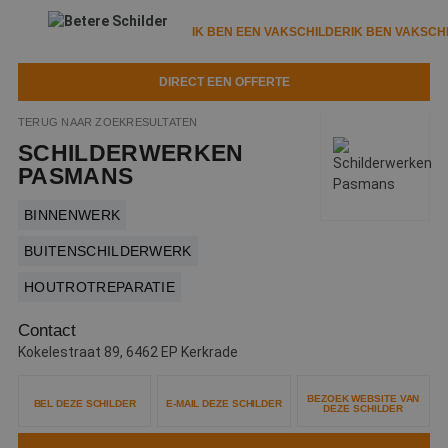
IK BEN EEN VAKSCHILDER
IK BEN VAKSCH
DIRECT EEN OFFERTE
IK BEN EEN VAKSCHILDER
IK BEN VAKSCHILDER
TERUG NAAR ZOEKRESULTATEN
SCHILDERWERKEN
Documenten
IK ZOEK EEN VAKSCHILDER
VAKSCHILDER ZOEKEN
PASMANS
Tools
Zoeken naar een schilder
BINNENWERK
DIRECT EEN OFFERTE
Kennisbank
BUITENSCHILDERWERK
Tips
HOUTROTREPARATIE
Over ons
Trainingen
Garantie
Contact
Nieuws & blog
Partners
Service
Kokelestraat 89, 6462 EP Kerkrade
Vacatures
Infopakket
Waarom de betere schilder?
BEZOEK WEBSITE VAN
BEL DEZE SCHILDER
E-MAIL DEZE SCHILDER
DEZE SCHILDER
Veelgestelde vragen
Verfspuitbedrijf?
Binnenschilderwerk