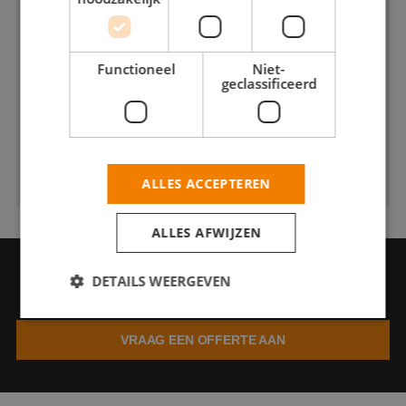
Functioneel
Niet-
geclassificeerd
ALLES ACCEPTEREN
ALLES AFWIJZEN
VRAAG EEN OFFERTE AAN
DETAILS WEERGEVEN
Vraag een offerte aan bij Schilderwerken Pasmans
VRAAG EEN OFFERTE AAN
Strikt noodzakelijk
Prestatie
Targeting
Functioneel
Niet-geclassificeerd