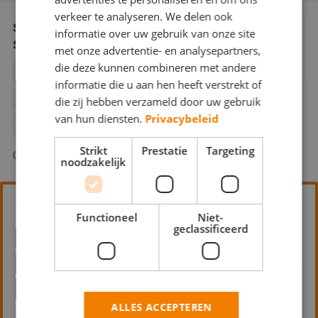
Webshop
verkeer te analyseren. We delen ook
Schildersbedrijf Schaefer Vastgoed
informatie over uw gebruik van onze site
Service
Contact
met onze advertentie- en analysepartners,
die deze kunnen combineren met andere
BEHANGWERK
BINNENWERK
Magazines
informatie die u aan hen heeft verstrekt of
BOUWKUNDIG
BUITENSCHILDERWERK
die zij hebben verzameld door uw gebruik
van hun diensten.
Privacybeleid
KLEURADVIES
Strikt
Prestatie
Targeting
Oerraede 40 6063 EA Vlodrop
noodzakelijk
Van Hoof Schilders
Functioneel
Niet-
geclassificeerd
BEHANGWERK
BINNENWERK
BOUWKUNDIG
BUITENSCHILDERWERK
GLASZETTEN
ALLES ACCEPTEREN