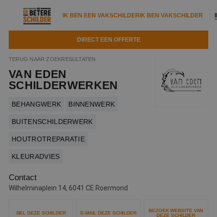
IK BEN EEN VAKSCHILDER
IK BEN VAKSCHILDER
DIRECT EEN OFFERTE
IK BEN EEN VAKSCHILDER
IK BEN VAKSCHILDER
TERUG NAAR ZOEKRESULTATEN
VAN EDEN
Documenten
IK ZOEK EEN VAKSCHILDER
VAKSCHILDER ZOEKEN
SCHILDERWERKEN
Tools
Zoeken naar een schilder
BEHANGWERK
BINNENWERK
DIRECT EEN OFFERTE
Kennisbank
BUITENSCHILDERWERK
Tips
HOUTROTREPARATIE
Over ons
Trainingen
Garantie
KLEURADVIES
Nieuws & blog
Partners
Service
Contact
Vacatures
Infopakket
Wilhelminaplein 14, 6041 CE Roermond
Waarom de betere schilder?
Veelgestelde vragen
Verfspuitbedrijf?
Binnenschilderwerk
BEZOEK WEBSITE VAN
BEL DEZE SCHILDER
E-MAIL DEZE SCHILDER
DEZE SCHILDER