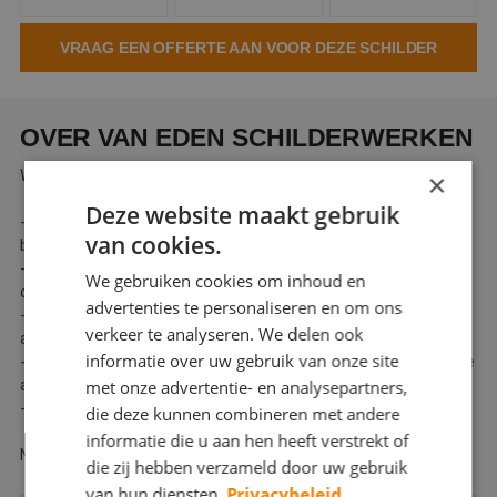
Webshop
VRAAG EEN OFFERTE AAN VOOR DEZE SCHILDER
Contact
Magazines
OVER VAN EDEN SCHILDERWERKEN
Wat kunt u van mij verwachten?
×
Deze website maakt gebruik
- Op aanvraag maken we een afspraak zodat ik het werk kan
van cookies.
bekijken
- Aan de hand van mijn opname en uw persoonlijke wensen
We gebruiken cookies om inhoud en
ontvangt u een vrijblijvende en kosteloze offerte
advertenties te personaliseren en om ons
- Heldere en duidelijke afspraken, geen verborgen kosten
verkeer te analyseren. We delen ook
achteraf
informatie over uw gebruik van onze site
- Ik draag zorg voor een veilige en nette werkomgeving en voldoe
aan de huidige veiligheidsnormering(vca-gecertificeerd
met onze advertentie- en analysepartners,
- Een zorgeloze afwikkeling van uw schilderwerk
die deze kunnen combineren met andere
informatie die u aan hen heeft verstrekt of
Neem gerust contact op!
die zij hebben verzameld door uw gebruik
van hun diensten.
Privacybeleid