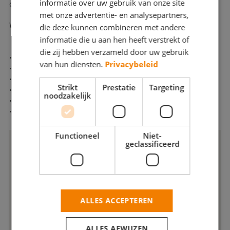
informatie over uw gebruik van onze site
op.
met onze advertentie- en analysepartners,
Wij staan voor...
die deze kunnen combineren met andere
informatie die u aan hen heeft verstrekt of
die zij hebben verzameld door uw gebruik
• Kwaliteit
van hun diensten.
Privacybeleid
• Jarenlange ervaring
• Servicegericht
Strikt
Prestatie
Targeting
• Veelzijdig aanbod
noodzakelijk
• Snelle dienstverlening
• Scherpe prijs
Functioneel
Niet-
geclassificeerd
ALLES ACCEPTEREN
ALLES AFWIJZEN