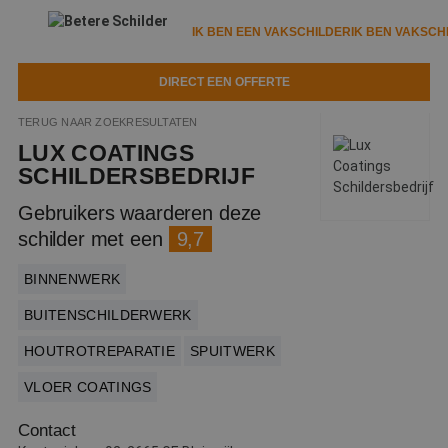
IK BEN EEN VAKSCHILDER
IK BEN VAKSCH
DIRECT EEN OFFERTE
IK BEN EEN VAKSCHILDER
IK BEN VAKSCHILDER
TERUG NAAR ZOEKRESULTATEN
LUX COATINGS
Documenten
IK ZOEK EEN VAKSCHILDER
VAKSCHILDER ZOEKEN
SCHILDERSBEDRIJF
Tools
Gebruikers waarderen deze
Zoeken naar een schilder
DIRECT EEN OFFERTE
schilder met een
9,7
Kennisbank
Tips
BINNENWERK
Over ons
Trainingen
Garantie
BUITENSCHILDERWERK
Nieuws & blog
Partners
Service
HOUTROTREPARATIE
SPUITWERK
Vacatures
Infopakket
VLOER COATINGS
Waarom de betere schilder?
Veelgestelde vragen
Verfspuitbedrijf?
Contact
Binnenschilderwerk