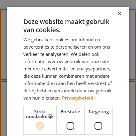
×
Deze website maakt gebruik
Alpha Coatings
van cookies.
BEHANGWERK
BINNENWERK
We gebruiken cookies om inhoud en
BUITENSCHILDERWERK
advertenties te personaliseren en om ons
verkeer te analyseren. We delen ook
HOUTROTREPARATIE
SPUITWERK
informatie over uw gebruik van onze site
met onze advertentie- en analysepartners,
Meidoornstraat 119 2665 DA Bleiswijk
die deze kunnen combineren met andere
informatie die u aan hen heeft verstrekt of
die zij hebben verzameld door uw gebruik
Van de Griend Schilderwerken
van hun diensten.
Privacybeleid
BEHANGWERK
BINNENWERK
Strikt
Prestatie
Targeting
noodzakelijk
BUITENSCHILDERWERK
GLASZETTEN
HOUTROTREPARATIE