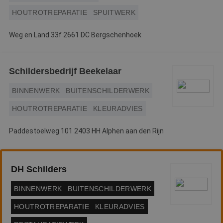
g
HOUTROTREPARATIE
SPUITWERK
n
w
ka
vo
Weg en Land 33f 2661 DC Bergschenhoek
e
vo
b
e
s
Schildersbedrijf Beekelaar
g
pa
BINNENWERK
BUITENSCHILDERWERK
CookieScriptConsent
4 weken 2
D
CookieScript
dagen
w
www.betereschilder.nl
HOUTROTREPARATIE
KLEURADVIES
d
Sc
o
Paddestoelweg 101 2403 HH Alphen aan den Rijn
c
v
o
c
v
Sc
DH Schilders
n
co
BINNENWERK
BUITENSCHILDERWERK
li_gc
5 maanden 3
W
LinkedIn
weken
o
Corporation
HOUTROTREPARATIE
KLEURADVIES
v
.linkedin.com
sl