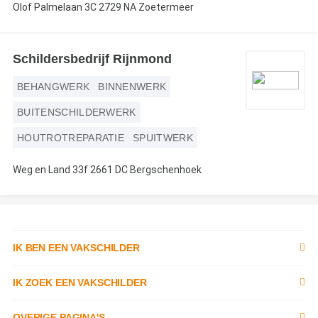
Olof Palmelaan 3C 2729 NA Zoetermeer
Schildersbedrijf Rijnmond
BEHANGWERK
BINNENWERK
BUITENSCHILDERWERK
HOUTROTREPARATIE
SPUITWERK
Weg en Land 33f 2661 DC Bergschenhoek
IK BEN EEN VAKSCHILDER
Inschrijven als schilder
IK ZOEK EEN VAKSCHILDER
Documenten
Zoek naar schilder
OVERIGE PAGINA'S