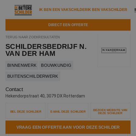
IK BEN EEN VAKSCHILDER
IK BEN VAKSCHILDER
DIRECT EEN OFFERTE
IK BEN EEN VAKSCHILDER
IK BEN VAKSCHILDER
TERUG NAAR ZOEKRESULTATEN
SCHILDERSBEDRIJF N.
Documenten
IK ZOEK EEN VAKSCHILDER
VAKSCHILDER ZOEKEN
VAN DER HAM
Tools
Zoeken naar een schilder
BINNENWERK
BOUWKUNDIG
DIRECT EEN OFFERTE
Kennisbank
BUITENSCHILDERWERK
Tips
Over ons
Contact
Trainingen
Garantie
Hekendorpstraat 40, 3079 DX Rotterdam
Nieuws & blog
Partners
Service
BEZOEK WEBSITE VAN
BEL DEZE SCHILDER
E-MAIL DEZE SCHILDER
DEZE SCHILDER
Vacatures
Infopakket
Waarom de betere schilder?
VRAAG EEN OFFERTE AAN VOOR DEZE SCHILDER
Veelgestelde vragen
Verfspuitbedrijf?
Binnenschilderwerk