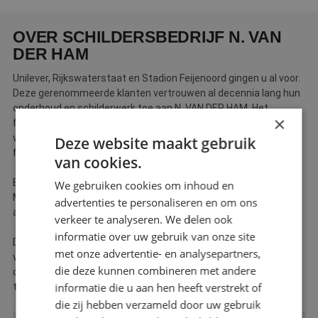
Webshop
OVER SCHILDERSBEDRIJF N. VAN
Contact
DER HAM
Magazines
Unilever, Rijkswaterstaat en Stadion Feijenoord gingen u al voor.
Deze gerenommeerde klanten vertrouwen al decennia lang hun
onderhoud en schilderwerk toe aan N. VAN DER HAM. Het
×
familiebedrijf uit Rotterdam staat namelijk al vele jaren garant
voor kwali­tatief hoogwaardig werk en staat bekend als een
Deze website maakt gebruik
flexibele organisatie.
van cookies.
Binnen de vier disciplines Schilderwerken, Onderhoud,
We gebruiken cookies om inhoud en
Metaalconservering en Betontechniek staan wij voor u klaar om
advertenties te personaliseren en om ons
aan uw wensen te voldoen.
verkeer te analyseren. We delen ook
informatie over uw gebruik van onze site
De bedrijfsprocessen in de organisatie zijn gewaarborgd
met onze advertentie- en analysepartners,
volgens internationale kwaliteits- en veiligheidssystemen. Klik
die deze kunnen combineren met andere
op projecten om naast de eerder genoemde klanten een inzicht
informatie die u aan hen heeft verstrekt of
te krijgen in onze uitgevoerde werken.
die zij hebben verzameld door uw gebruik