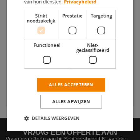
van hun diensten.
Privacybeleid
Strikt
Prestatie
Targeting
noodzakelijk
Functioneel
Niet-
geclassificeerd
ALLES ACCEPTEREN
ALLES AFWIJZEN
DETAILS WEERGEVEN
VRAAG EEN OFFERTE AAN
Vraag een offerte aan bij Schildersbedrijf N. van der