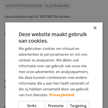
HOUTROTREPARATIE
KLEURADVIES
Laura Ashleystraat 41 3059 ME Rotterdam
×
Deze website maakt gebruik
Schildersbedrijf Geleijn
van cookies.
BEHANGWERK
BINNENWERK
We gebruiken cookies om inhoud en
BUITENSCHILDERWERK
GLASZETTEN
advertenties te personaliseren en om ons
verkeer te analyseren. We delen ook
Zijdepark 1 2935 LB Ouderkerk aan den Ijssel
informatie over uw gebruik van onze site
met onze advertentie- en analysepartners,
die deze kunnen combineren met andere
Mark Steenbrink & Zn
informatie die u aan hen heeft verstrekt of
Schilderwerken
die zij hebben verzameld door uw gebruik
van hun diensten.
Privacybeleid
BINNENWERK
BUITENSCHILDERWERK
Strikt
Prestatie
Targeting
Kokos 1 3421 KM Oudewater