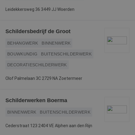
v
ge
t
Leidekkersweg 36 3449 JJ Woerden
H
g
wi
g
n
Schildersbedrijf de Groot
w
ka
vo
BEHANGWERK
BINNENWERK
e
vo
BOUWKUNDIG
BUITENSCHILDERWERK
b
e
s
DECORATIESCHILDERWERK
g
pa
Olof Palmelaan 3C 2729 NA Zoetermeer
CookieScriptConsent
4 weken 2
D
CookieScript
dagen
w
www.betereschilder.nl
d
Sc
o
Schilderwerken Boerma
c
v
o
BINNENWERK
BUITENSCHILDERWERK
c
v
Sc
Cederstraat 123 2404 VE Alphen aan den Rijn
n
co