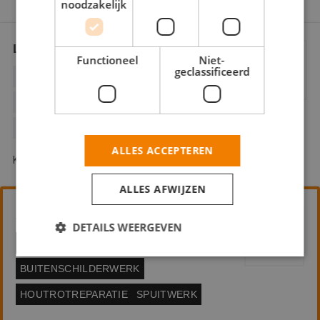
noodzakelijk
Lux Coatings Schildersbedrijf
Functioneel
Niet-
geclassificeerd
BINNENWERK
BUITENSCHILDERWERK
HOUTROTREPARATIE
SPUITWERK
VLOER COATINGS
ALLES ACCEPTEREN
Kastanjelaan 92 2665 GE Bleiswijk
ALLES AFWIJZEN
Alpha Coatings
DETAILS WEERGEVEN
BEHANGWERK
BINNENWERK
BUITENSCHILDERWERK
Strikt noodzakelijk
Prestatie
Targeting
HOUTROTREPARATIE
SPUITWERK
Functioneel
Niet-geclassificeerd