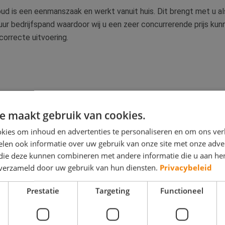
d is een eenmanszaak en werkt vanuit huis. Dit brengt met u al
r bedrijfspand waardoor wij u een zeer concurrerende prijs kun
correcte uitvoering.
e maakt gebruik van cookies.
kies om inhoud en advertenties te personaliseren en om ons ver
len ook informatie over uw gebruik van onze site met onze adver
 die deze kunnen combineren met andere informatie die u aan hen
n verzameld door uw gebruik van hun diensten.
Privacybeleid
Prestatie
Targeting
Functioneel