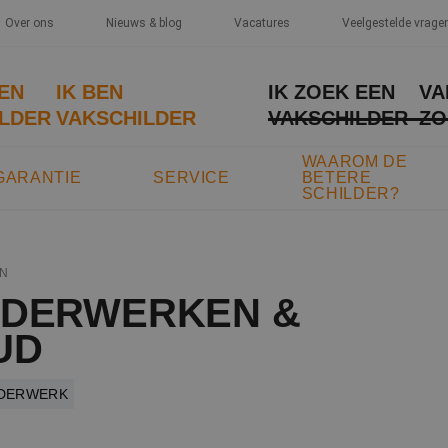
Over ons
Nieuws & blog
Vacatures
Veelgestelde vrage
EEN
IK BEN
IK ZOEK EEN
VA
LDER
VAKSCHILDER
VAKSCHILDER
ZO
WAAROM DE
GARANTIE
SERVICE
BETERE
SCHILDER?
N
LDERWERKEN &
UD
LDERWERK