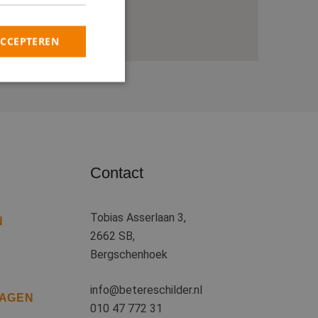
ACCEPTEREN
rd
elding en
Contact
heid te maken
oor de website, om
 het gebruik van
Tobias Asserlaan 3,
N
2662 SB,
 basis van de PHP-
ene doeleinden die
Bergschenhoek
kerssessies te
een willekeurig
uikt, kan specifiek
info@betereschilder.nl
eld is het behouden
RAGEN
iker tussen
010 47 772 31