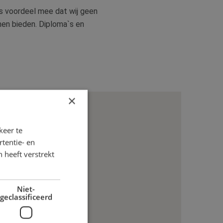
s voordeel mee dat wij geen
nen bieden. Diploma`s en
×
keer te
tentie- en
 heeft verstrekt
Niet-
geclassificeerd