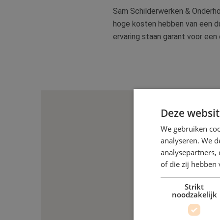
Sam Schilderwerken & Onderhou
hoge kosten hebben van een duu
ervaring staan garant voor een 
Deze websit
We gebruiken coo
analyseren. We de
analysepartners,
of die zij hebbe
Strikt
noodzakelijk