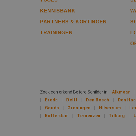
CookieScriptConse
KENNISBANK
W
PARTNERS & KORTINGEN
S
li_gc
TRAININGEN
L
O
Naam
Naam
fp_user_id
Aanb
Naam
Dome
_ga_312XTDEH0W
_gcl_au
Goog
.bete
_ga
Zoek een erkend Betere Schilder in:
Alkmaar
IDE
Goog
Breda
Delft
Den Bosch
Den Ha
.doub
Gouda
Groningen
Hilversum
Le
Rotterdam
Terneuzen
Tilburg
U
lidc
Micr
_clsk
Corp
.link