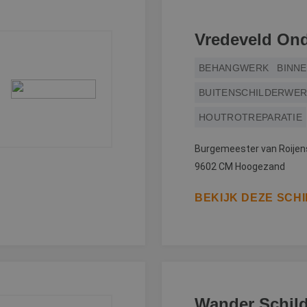
Vredeveld On
BEHANGWERK
BINN
BUITENSCHILDERWE
HOUTROTREPARATIE
Burgemeester van Roijen
9602 CM Hoogezand
BEKIJK DEZE SCH
Wander Schil