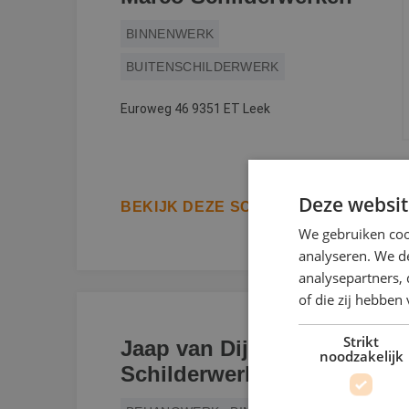
BINNENWERK
BUITENSCHILDERWERK
Euroweg 46 9351 ET Leek
Deze websit
BEKIJK DEZE SCHILDER
We gebruiken coo
analyseren. We de
analysepartners,
of die zij hebbe
Strikt
Jaap van Dijken
noodzakelijk
Schilderwerken