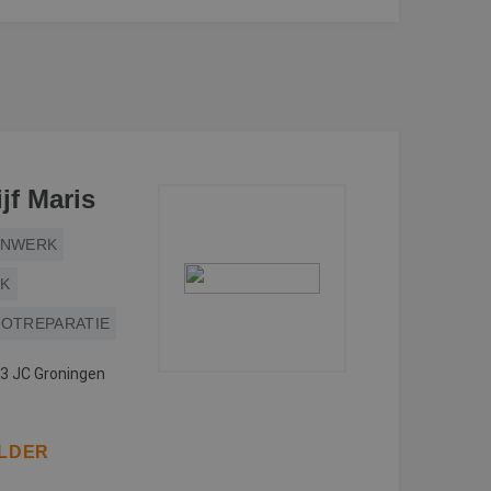
jf Maris
ENWERK
RK
OTREPARATIE
3 JC Groningen
ILDER