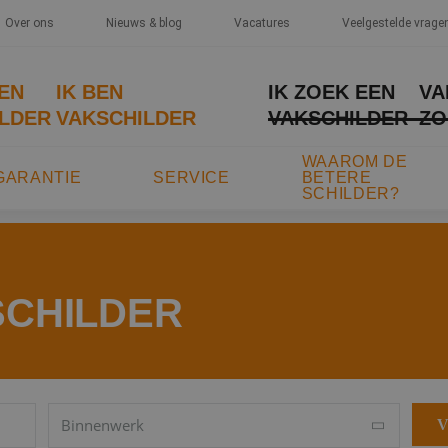
Over ons
Nieuws & blog
Vacatures
Veelgestelde vrage
EEN
IK BEN
IK ZOEK EEN
VA
LDER
VAKSCHILDER
VAKSCHILDER
ZO
WAAROM DE
GARANTIE
SERVICE
BETERE
SCHILDER?
SCHILDER