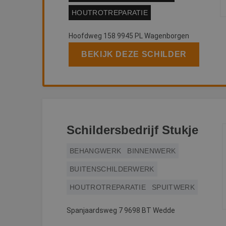
CookieScriptConse
HOUTROTREPARATIE
Hoofdweg 158 9945 PL Wagenborgen
li_gc
BEKIJK DEZE SCHILDER
Naam
Naam
fp_user_id
Aanb
Naam
Dome
_ga_312XTDEH0W
_gcl_au
Goog
Schildersbedrijf Stukje
.bete
_ga
BEHANGWERK
BINNENWERK
IDE
Goog
BUITENSCHILDERWERK
.doub
HOUTROTREPARATIE
SPUITWERK
lidc
Micr
_clsk
Corp
Spanjaardsweg 7 9698 BT Wedde
.link