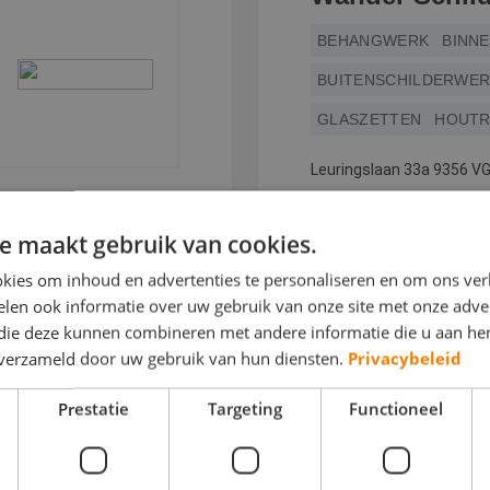
BEHANGWERK
BINN
BUITENSCHILDERWE
GLASZETTEN
HOUTR
Leuringslaan 33a 9356 VG
e maakt gebruik van cookies.
BEKIJK DEZE SCH
kies om inhoud en advertenties te personaliseren en om ons ver
len ook informatie over uw gebruik van onze site met onze adver
 die deze kunnen combineren met andere informatie die u aan hen
n verzameld door uw gebruik van hun diensten.
Privacybeleid
Prestatie
Targeting
Functioneel
Schildersbedr
BEHANGWERK
BINN