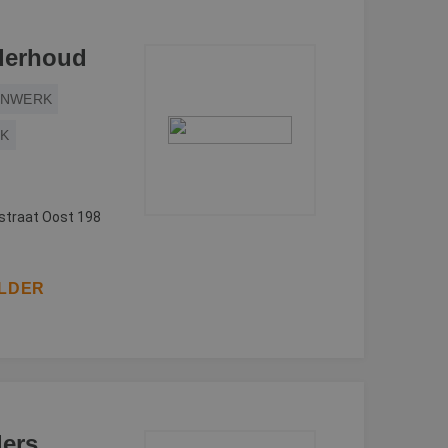
derhoud
ENWERK
RK
straat Oost 198
ILDER
ders