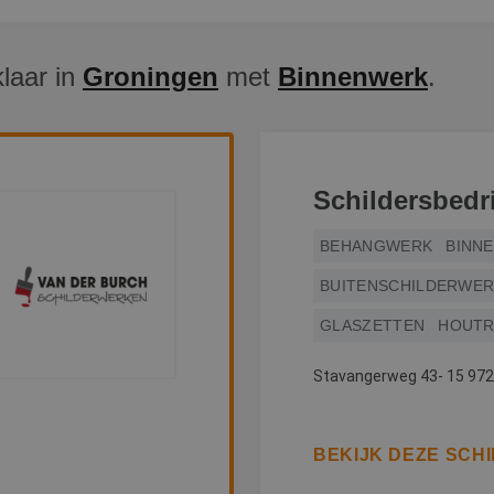
klaar in
Groningen
met
Binnenwerk
.
Schildersbedri
BEHANGWERK
BINN
BUITENSCHILDERWE
GLASZETTEN
HOUTR
Stavangerweg 43- 15 972
BEKIJK DEZE SCH