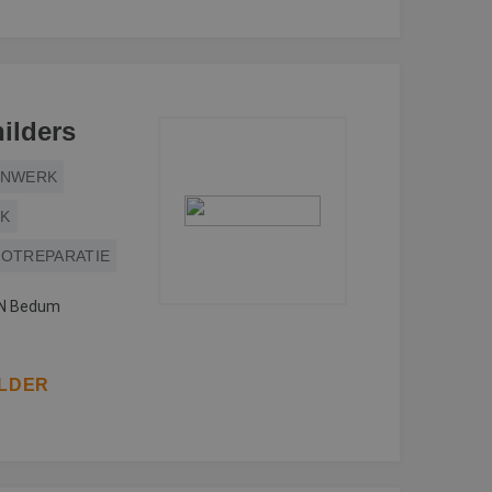
ilders
ENWERK
RK
OTREPARATIE
TN Bedum
ILDER