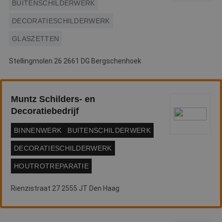
BUITENSCHILDERWERK
w
Google Privacy Policy
o
v
DECORATIESCHILDERWERK
ge
t
H
GLASZETTEN
g
wi
g
Stellingmolen 26 2661 DG Bergschenhoek
n
w
ka
vo
e
Muntz Schilders- en
vo
b
Decoratiebedrijf
e
s
g
BINNENWERK
BUITENSCHILDERWERK
pa
DECORATIESCHILDERWERK
CookieScriptConsent
4 weken 2
D
CookieScript
dagen
w
www.betereschilder.nl
d
HOUTROTREPARATIE
Sc
o
c
Rienzistraat 27 2555 JT Den Haag
v
o
c
v
Sc