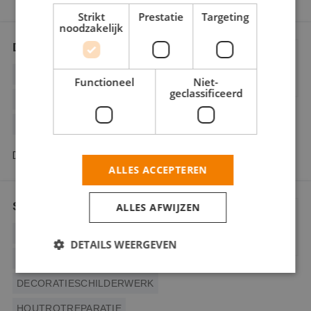
Strikt
Prestatie
Targeting
noodzakelijk
D. Bakker Schildersbedrijf
BEHANGWERK
BINNENWERK
Functioneel
Niet-
geclassificeerd
BUITENSCHILDERWERK
HOUTROTREPARATIE
SPUITWERK
De Molenbrink 83 2553 GM Den Haag
ALLES ACCEPTEREN
SB Schilderwerken
ALLES AFWIJZEN
BEHANGWERK
BINNENWERK
DETAILS WEERGEVEN
BUITENSCHILDERWERK
DECORATIESCHILDERWERK
Strikt noodzakelijk
Prestatie
Targeting
HOUTROTREPARATIE