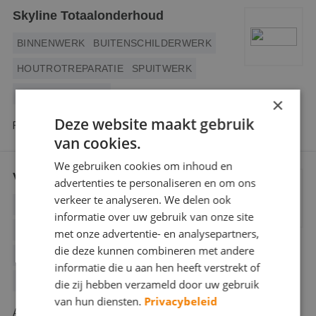
Skyline Totaalonderhoud
BINNENWERK
BUITENSCHILDERWERK
HOUTROTREPARATIE
SPUITWERK
VLOER COATINGS
×
Deze website maakt gebruik
Forellendaal 57 2553 JC Den Haag
van cookies.
We gebruiken cookies om inhoud en
Versteegen Schilders
advertenties te personaliseren en om ons
verkeer te analyseren. We delen ook
BEHANGWERK
BINNENWERK
informatie over uw gebruik van onze site
BUITENSCHILDERWERK
met onze advertentie- en analysepartners,
die deze kunnen combineren met andere
DECORATIESCHILDERWERK
informatie die u aan hen heeft verstrekt of
GLASZETTEN
die zij hebben verzameld door uw gebruik
van hun diensten.
Privacybeleid
Abrikozenstraat 133 2564 VN Den Haag