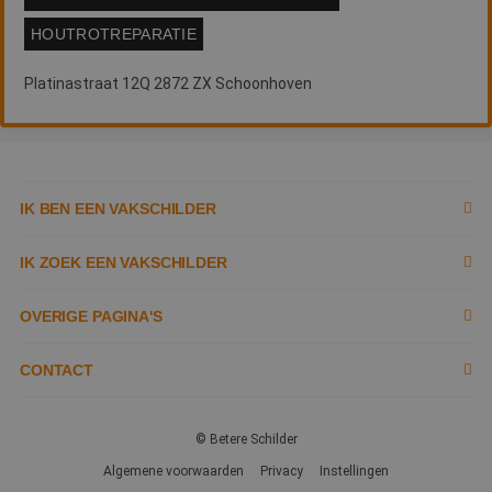
HOUTROTREPARATIE
Platinastraat 12Q 2872 ZX Schoonhoven
IK BEN EEN VAKSCHILDER
Inschrijven als schilder
IK ZOEK EEN VAKSCHILDER
Documenten
Zoek naar schilder
OVERIGE PAGINA'S
Tools
Tips
Contact opnemen
CONTACT
Kennisbank
Tobias Asserlaan 3,
Garantie
Over ons
2662 SB,
© Betere Schilder
Partners & kortingen
Bergschenhoek
Service
Ons team
Algemene voorwaarden
Privacy
Instellingen