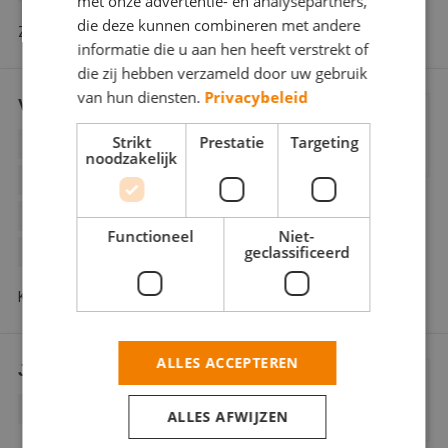
met onze advertentie- en analysepartners,
die deze kunnen combineren met andere
Zonnewende 124 7325 EX Apeldoorn
informatie die u aan hen heeft verstrekt of
die zij hebben verzameld door uw gebruik
van hun diensten.
Privacybeleid
Van den Burg Schilderwerken
Strikt
Prestatie
Targeting
BEHANGWERK
BINNENWERK
noodzakelijk
BUITENSCHILDERWERK
DECORATIESCHILDERWERK
Functioneel
Niet-
geclassificeerd
GLASZETTEN
Krugerstraat 61 8172 BG Vaassen
ALLES ACCEPTEREN
JFJ Oraile Schilderwerk
BINNENWERK
BUITENSCHILDERWERK
ALLES AFWIJZEN