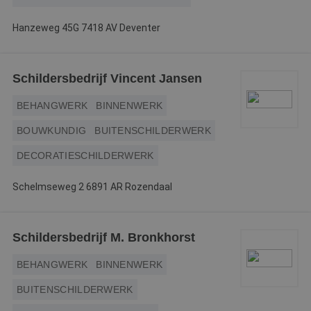
PHPSESSID
Sessie
C
PHP.net
g
www.betereschilder.nl
Hanzeweg 45G 7418 AV Deventer
ap
b
ta
id
a
d
Schildersbedrijf Vincent Jansen
w
Google Privacy Policy
o
BEHANGWERK
BINNENWERK
v
ge
t
BOUWKUNDIG
BUITENSCHILDERWERK
H
g
wi
DECORATIESCHILDERWERK
g
n
w
Schelmseweg 2 6891 AR Rozendaal
ka
vo
e
vo
b
Schildersbedrijf M. Bronkhorst
e
s
g
BEHANGWERK
BINNENWERK
pa
BUITENSCHILDERWERK
CookieScriptConsent
4 weken 2
D
CookieScript
dagen
w
www.betereschilder.nl
d