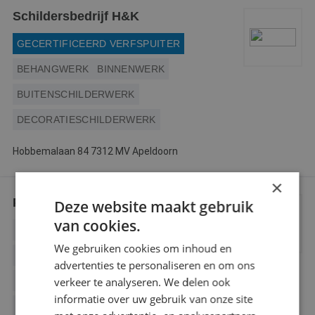
Schildersbedrijf H&K
GECERTIFICEERD VERFSPUITER
BEHANGWERK
BINNENWERK
BUITENSCHILDERWERK
DECORATIESCHILDERWERK
Hobbemalaan 84 7312 MV Apeldoorn
×
P.Rorije
Deze website maakt gebruik
van cookies.
BEHANGWERK
BINNENWERK
We gebruiken cookies om inhoud en
BUITENSCHILDERWERK
advertenties te personaliseren en om ons
verkeer te analyseren. We delen ook
DECORATIESCHILDERWERK
informatie over uw gebruik van onze site
GLASZETTEN