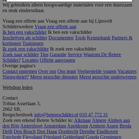
Wij gebruiken alleen hoogwaardige materialen voor een duurzaam
en strak eindresultaat.
Strikt noodzakelijk
Prestatie
Targeting
Vraag een offerte aan
Vraag een offerte aan bij Lijnsvelt
Functioneel
Niet-geclassificeerd
Schilderwerken
Vraag een offerte aan
Ik ben een vakschilder
Ik ben een vakschilder
Strikt noodzakelijke cookies maken de
Inschrijven als schilder
Documenten
Tools
Kennisbank
Partners &
kernfunctionaliteiten van de website mogelijk, zoals
kortingen
Trainingen
gebruikersaanmelding en accountbeheer. De
Ik zoek een vakschilder
Ik zoek een vakschilder
website kan niet goed worden gebruikt zonder de
Zoek naar schilder
Tips
Garantie
Service
Waarom De Betere
strikt noodzakelijke cookies.
Schilder?
Locaties
Offerte aanvragen
Naam
Aanbieder
/
Domein
Vervaldatum
O
Overige pagina's
Contact opnemen
Over ons
Ons team
Veelgestelde vragen
Vacatures
__cf_bm
30 minuten
D
Cloudflare Inc.
Nieuwsbrief?
Meest gezochte diensten
Meest gezochte onderwerpen
w
.linkedin.com
o
t
Webshop leden
m
Di
Contact
d
g
Tobias Asserlaan 3,
t
2662 SB,
o
Bergschenhoek
info@betereschilder.nl
010 47 772 31
v
Zoek een erkend Betere Schilder in:
Alkmaar
Almere
Alphen aan
PHPSESSID
Sessie
C
PHP.net
den Rijn
Amersfoort
Amsterdam
Apeldoorn
Arnhem
Assen
Breda
g
www.betereschilder.nl
Delft
Den Bosch
Den Haag
Dordrecht
Drenthe
Eindhoven
ap
Enschede
Flevoland
Friesland
Gelderland
Gouda
Groningen
b