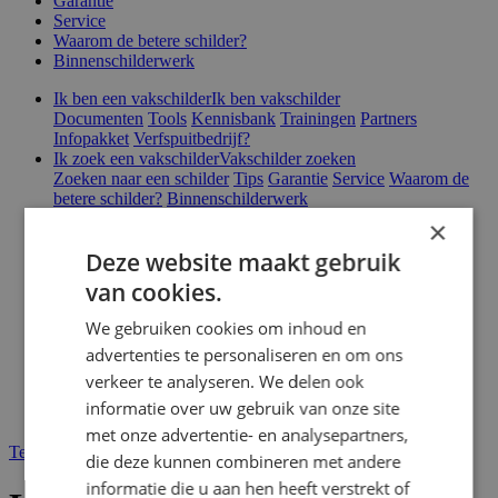
Garantie
Service
Waarom de betere schilder?
Binnenschilderwerk
Ik ben een vakschilder
Ik ben vakschilder
Documenten
Tools
Kennisbank
Trainingen
Partners
Infopakket
Verfspuitbedrijf?
Ik zoek een vakschilder
Vakschilder zoeken
Zoeken naar een schilder
Tips
Garantie
Service
Waarom de
betere schilder?
Binnenschilderwerk
Direct een offerte
×
Deze website maakt gebruik
Over ons
Nieuws & blog
van cookies.
Vacatures
Veelgestelde vragen
We gebruiken cookies om inhoud en
Webshop
advertenties te personaliseren en om ons
Contact
Magazines
verkeer te analyseren. We delen ook
informatie over uw gebruik van onze site
met onze advertentie- en analysepartners,
Terug naar zoekresultaten
die deze kunnen combineren met andere
informatie die u aan hen heeft verstrekt of