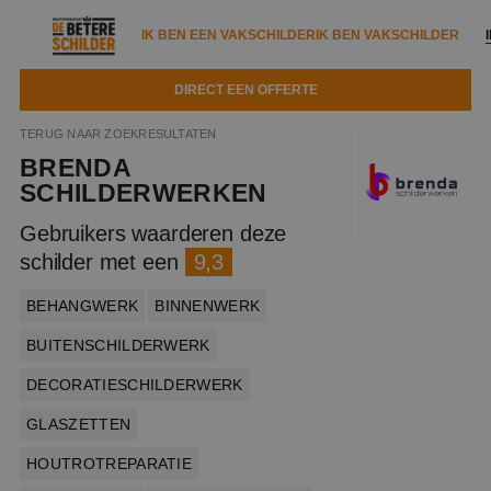
IK BEN EEN VAKSCHILDER
IK BEN VAKSCHILDER
DIRECT EEN OFFERTE
IK BEN EEN VAKSCHILDER
IK BEN VAKSCHILDER
TERUG NAAR ZOEKRESULTATEN
BRENDA
Documenten
IK ZOEK EEN VAKSCHILDER
VAKSCHILDER ZOEKEN
SCHILDERWERKEN
Tools
Gebruikers waarderen deze
Zoeken naar een schilder
DIRECT EEN OFFERTE
schilder met een
9,3
Kennisbank
Tips
BEHANGWERK
BINNENWERK
Over ons
Trainingen
Garantie
BUITENSCHILDERWERK
Nieuws & blog
Partners
Service
DECORATIESCHILDERWERK
Vacatures
Infopakket
GLASZETTEN
Waarom de betere schilder?
Veelgestelde vragen
HOUTROTREPARATIE
Verfspuitbedrijf?
Binnenschilderwerk