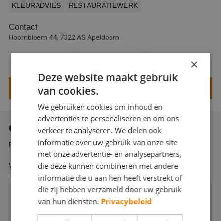
KLEURADVIES
RESTAURATIEWERK
Webshop
Contact
Contact
Hoornbloem 44, 7322 AS Apeldoorn
Magazines
×
BEZOEK WEBSITE VAN
BEL DEZE SCHILDER
E-MAIL DEZE SCHILDER
DEZE SCHILDER
Deze website maakt gebruik
van cookies.
VRAAG EEN OFFERTE AAN VOOR DEZE SCHILDER
We gebruiken cookies om inhoud en
advertenties te personaliseren en om ons
OVER BRENDA SCHILDERWERKEN
verkeer te analyseren. We delen ook
informatie over uw gebruik van onze site
Bel vandaag nog voor een vrijblijvende prijsopgave.
met onze advertentie- en analysepartners,
die deze kunnen combineren met andere
Werkgebied 200km rond Oss en Apeldoorn, géén voorrijkosten!
informatie die u aan hen heeft verstrekt of
die zij hebben verzameld door uw gebruik
van hun diensten.
Privacybeleid