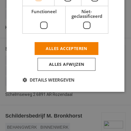
DECORATIESCHILDERWERK
Functioneel
Niet-
GLASZETTEN
geclassificeerd
Krugerstraat 61 8172 BG Vaassen
ALLES ACCEPTEREN
Schildersbedrijf Vincent Jansen
BEHANGWERK
BINNENWERK
ALLES AFWIJZEN
BOUWKUNDIG
BUITENSCHILDERWERK
DETAILS WEERGEVEN
DECORATIESCHILDERWERK
Schelmseweg 2 6891 AR Rozendaal
Strikt noodzakelijk
Prestatie
Targeting
Functioneel
Niet-geclassificeerd
Schildersbedrijf M. Bronkhorst
Strikt noodzakelijke cookies maken de
BEHANGWERK
BINNENWERK
kernfunctionaliteiten van de website mogelijk, zoals