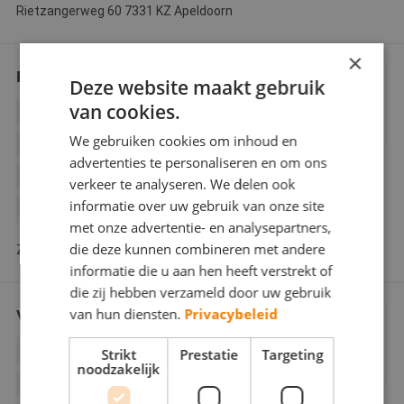
Rietzangerweg 60 7331 KZ Apeldoorn
×
P.Rorije
Deze website maakt gebruik
van cookies.
BEHANGWERK
BINNENWERK
We gebruiken cookies om inhoud en
BUITENSCHILDERWERK
advertenties te personaliseren en om ons
DECORATIESCHILDERWERK
verkeer te analyseren. We delen ook
informatie over uw gebruik van onze site
GLASZETTEN
met onze advertentie- en analysepartners,
die deze kunnen combineren met andere
Zonnewende 124 7325 EX Apeldoorn
informatie die u aan hen heeft verstrekt of
die zij hebben verzameld door uw gebruik
van hun diensten.
Privacybeleid
Van den Burg Schilderwerken
BEHANGWERK
BINNENWERK
Strikt
Prestatie
Targeting
noodzakelijk
BUITENSCHILDERWERK