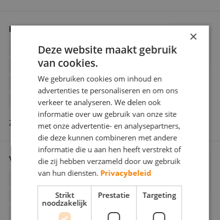
P.Rorije
×
Deze website maakt gebruik
BEHANGWERK
BINNENWERK
van cookies.
BUITENSCHILDERWERK
We gebruiken cookies om inhoud en
DECORATIESCHILDERWERK
advertenties te personaliseren en om ons
verkeer te analyseren. We delen ook
GLASZETTEN
informatie over uw gebruik van onze site
Zonnewende 124 7325 EX Apeldoorn
met onze advertentie- en analysepartners,
die deze kunnen combineren met andere
informatie die u aan hen heeft verstrekt of
Van den Burg Schilderwerken
die zij hebben verzameld door uw gebruik
van hun diensten.
Privacybeleid
BEHANGWERK
BINNENWERK
Strikt
Prestatie
Targeting
BUITENSCHILDERWERK
noodzakelijk
DECORATIESCHILDERWERK