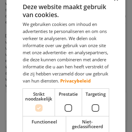
winter de voornaamste reden dat schilders in de winter het een
Deze website maakt gebruik
stuk rustiger hadden. Schilderen aan de buitenkant was tijdens
van cookies.
de winter eigenlijk geen optie. Tegenwoordig is dit anders en zijn
er meerdere opties om dit op een goede manier te kunnen doen.
We gebruiken cookies om inhoud en
advertenties te personaliseren en om ons
Door het gebruik van de 4-seizoensverven kan een
verkeer te analyseren. We delen ook
winterschilder ook buitenschilderwerk aannemen. Omdat de
informatie over uw gebruik van onze site
verf sneller droogt en goed tegen lage temperaturen en vochtig
met onze advertentie- en analysepartners,
weer kan, is de impact van het weer minder groot. Zelfs als er
die deze kunnen combineren met andere
extremere weersomstandigheden de kop op steken, kan de
informatie die u aan hen heeft verstrekt of
winterschilder het buitenschilderwerk op de juiste manier
afdekken om dit beschermen. Eventuele regen of vrieskou
die zij hebben verzameld door uw gebruik
wordt zo opgevangen en het werk kan worden doorgezet als dit
van hun diensten.
Privacybeleid
weer is gepasseerd.
Strikt
Prestatie
Targeting
noodzakelijk
Kan een schilder 's winters buiten werken
in Breda?
Functioneel
Niet-
Ja, met 4-seizoensverf is buitenschilderwerk mogelijk tot
geclassificeerd
temperaturen rond 0°C. Het oppervlak moet wel droog zijn