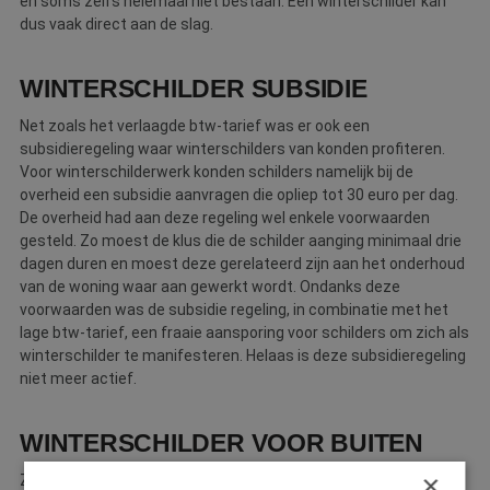
en soms zelfs helemaal niet bestaan. Een winterschilder kan
dus vaak direct aan de slag.
WINTERSCHILDER SUBSIDIE
Net zoals het verlaagde btw-tarief was er ook een
subsidieregeling waar winterschilders van konden profiteren.
Voor winterschilderwerk konden schilders namelijk bij de
overheid een subsidie aanvragen die opliep tot 30 euro per dag.
De overheid had aan deze regeling wel enkele voorwaarden
gesteld. Zo moest de klus die de schilder aanging minimaal drie
dagen duren en moest deze gerelateerd zijn aan het onderhoud
van de woning waar aan gewerkt wordt. Ondanks deze
voorwaarden was de subsidie regeling, in combinatie met het
lage btw-tarief, een fraaie aansporing voor schilders om zich als
winterschilder te manifesteren. Helaas is deze subsidieregeling
niet meer actief.
WINTERSCHILDER VOOR BUITEN
×
Zoals gezegd was het uitblijven van buitenschilderwerk in de