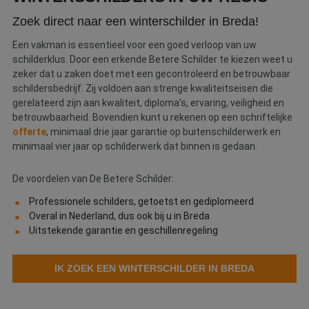
__cf_bm
30 minuten
D
Cloudflare Inc.
Zoek direct naar een winterschilder in Breda!
w
.linkedin.com
o
t
Een vakman is essentieel voor een goed verloop van uw
m
schilderklus. Door een erkende Betere Schilder te kiezen weet u
Di
d
zeker dat u zaken doet met een gecontroleerd en betrouwbaar
g
schildersbedrijf. Zij voldoen aan strenge kwaliteitseisen die
t
o
gerelateerd zijn aan kwaliteit, diploma’s, ervaring, veiligheid en
v
betrouwbaarheid. Bovendien kunt u rekenen op een schriftelijke
PHPSESSID
Sessie
C
offerte
, minimaal drie jaar garantie op buitenschilderwerk en
PHP.net
g
www.betereschilder.nl
minimaal vier jaar op schilderwerk dat binnen is gedaan.
ap
b
ta
De voordelen van De Betere Schilder:
id
a
d
Professionele schilders, getoetst en gediplomeerd
w
Overal in Nederland, dus ook bij u in Breda
Google Privacy Policy
o
v
Uitstekende garantie en geschillenregeling
ge
t
H
g
IK ZOEK EEN WINTERSCHILDER IN BREDA
wi
g
n
w