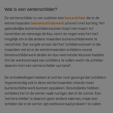
maart. In deze maanden bieden veel schilders korting op
Wat is een winterschilder?
met name binnenschilderwerk.
De winterschilder is van oudsher een
huisschilder
die in de
wintermaanden
binnenschilderwerk
uitvoert met korting. Het
gebruikelijke buitenschilderseizoen loopt van maart tot
november en vanwege de kou, vorst en regen was het niet
mogelijk om in die andere maanden buitenschilderwerk te
verrichten. Dat zorgde ervoor dat het ‘schilderseizoen’ in die
maanden viel en in de wintermaanden schilders vooral
binnenschilderwerk deden en dus veel minder klussen hadden.
Om de werkvoorraad van schilders te vullen werkt de schilder
daarom met een winterschilder uurtarief.
De ontwikkelingen hebben er echter voor gezorgd dat schilders
tegenwoordig ook in deze wintermaanden steeds meer
buitenschilderwerk kunnen oppakken. Desondanks hebben
schilders het in de winter vaak rustiger dan in de zomer. Een
‘winterschilder’ is daarom geen andere vakman, maar een
schilder die in de winter zijn werkvoorraad probeert te vullen.