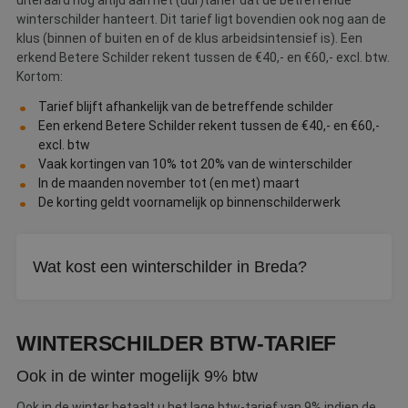
uiteraard nog altijd aan het (uur)tarief dat de betreffende
winterschilder hanteert. Dit tarief ligt bovendien ook nog aan de
klus (binnen of buiten en of de klus arbeidsintensief is). Een
erkend Betere Schilder rekent tussen de €40,- en €60,- excl. btw.
Kortom:
Tarief blijft afhankelijk van de betreffende schilder
Een erkend Betere Schilder rekent tussen de €40,- en €60,-
excl. btw
Vaak kortingen van 10% tot 20% van de winterschilder
In de maanden november tot (en met) maart
De korting geldt voornamelijk op binnenschilderwerk
Wat kost een winterschilder in Breda?
Een erkend Betere Schilder rekent tussen de €40 en €60
per uur excl. btw. In de wintermaanden geldt daar vaak nog
WINTERSCHILDER BTW-TARIEF
een korting bovenop.
Ook in de winter mogelijk 9% btw
Ook in de winter betaalt u het lage btw-tarief van 9% indien de