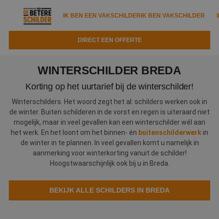
IK BEN EEN VAKSCHILDER
IK BEN VAKSCHILDER
DIRECT EEN OFFERTE
IK BEN EEN VAKSCHILDER
IK BEN VAKSCHILDER
WINTERSCHILDER BREDA
Documenten
IK ZOEK EEN VAKSCHILDER
VAKSCHILDER ZOEKEN
Korting op het uurtarief bij de winterschilder!
Tools
Winterschilders. Het woord zegt het al: schilders werken ook in
Zoeken naar een schilder
DIRECT EEN OFFERTE
de winter. Buiten schilderen in de vorst en regen is uiteraard niet
mogelijk, maar in veel gevallen kan een winterschilder wél aan
Kennisbank
Tips
het werk. En het loont om het binnen- én
buitenschilderwerk
in
Over ons
de winter in te plannen. In veel gevallen komt u namelijk in
Trainingen
Garantie
aanmerking voor winterkorting vanuit de schilder!
Hoogstwaarschijnlijk ook bij u in Breda.
Nieuws & blog
Partners
Service
Vacatures
Infopakket
BEKIJK ALLE SCHILDERS IN BREDA
Waarom de betere schilder?
Veelgestelde vragen
Verfspuitbedrijf?
Binnenschilderwerk