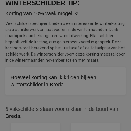
WINTERSCHILDER TIP:
ka
vo
e
Korting van 10% vaak mogelijk!
vo
b
e
Veel schildersbedrijven bieden u een interessante winterkorting
s
als u schilderwerk uit laat voeren in de wintermaanden. Denk
g
pa
daarbij ook aan behangen en wandafwerking. Elke schilder
bepaalt zelf de korting, dus ga hierover vooral in gesprek. Deze
CookieScriptConsent
4 weken 2
D
CookieScript
dagen
w
korting wordt berekend op het uurtarief of de totaalprijs van het
www.betereschilder.nl
d
schilderwerk. De winterschilder voert deze korting meestal door
Sc
o
in de wintermaanden november tot en met maart.
c
v
o
c
Hoeveel korting kan ik krijgen bij een
v
winterschilder in Breda
Sc
n
co
Winterschilders bieden vaak 10% tot 20% korting op
li_gc
5 maanden 3
W
LinkedIn
binnenschilderwerk. De exacte korting verschilt per
weken
o
Corporation
6 vakschilders staan voor u klaar in de buurt van
v
.linkedin.com
schilder, dus vraag hier vooraf naar.
sl
Breda
.
g
co
es
d