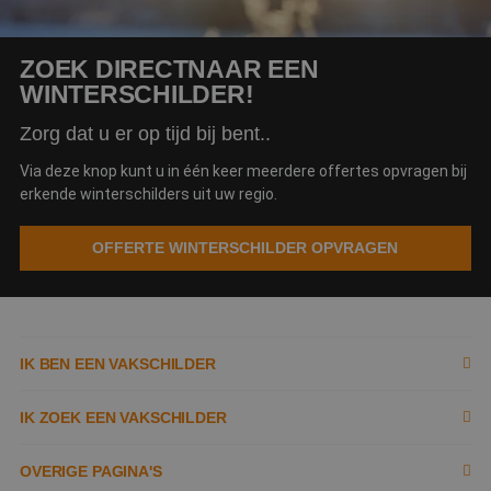
ZOEK DIRECT
NAAR EEN
WINTERSCHILDER!
Zorg dat u er op tijd bij bent..
Via deze knop kunt u in één keer meerdere offertes opvragen bij
erkende winterschilders uit uw regio.
OFFERTE WINTERSCHILDER OPVRAGEN
IK BEN EEN VAKSCHILDER
Inschrijven als schilder
IK ZOEK EEN VAKSCHILDER
Documenten
Zoek naar schilder
OVERIGE PAGINA'S