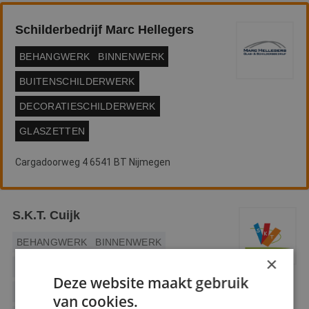
Webshop
Schilderbedrijf Marc Hellegers
Contact
BEHANGWERK
BINNENWERK
Magazines
BUITENSCHILDERWERK
DECORATIESCHILDERWERK
GLASZETTEN
Cargadoorweg 4 6541 BT Nijmegen
S.K.T. Cuijk
BEHANGWERK
BINNENWERK
×
BUITENSCHILDERWERK
Deze website maakt gebruik
DECORATIESCHILDERWERK
van cookies.