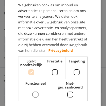
GLASZETTEN
We gebruiken cookies om inhoud en
advertenties te personaliseren en om ons
Pyloon 26 6641MT Beuningen
verkeer te analyseren. We delen ook
informatie over uw gebruik van onze site
met onze advertentie- en analysepartners,
VD Roest Schilderwerken
die deze kunnen combineren met andere
informatie die u aan hen heeft verstrekt of
BEHANGWERK
BINNENWERK
die zij hebben verzameld door uw gebruik
BUITENSCHILDERWERK
SPUITWERK
van hun diensten.
Privacybeleid
Voorhof 10 6641 ML Beuningen
Strikt
Prestatie
Targeting
noodzakelijk
Schildersbedrijf Lex ten
Westeneind
Functioneel
Niet-
geclassificeerd
BINNENWERK
BUITENSCHILDERWERK
SPUITWERK