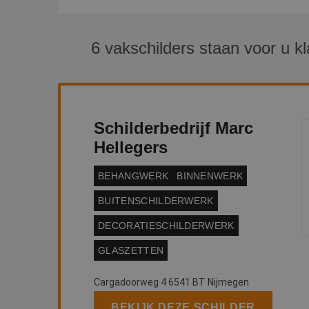
6 vakschilders staan voor u kl
Schilderbedrijf Marc
Hellegers
BEHANGWERK
BINNENWERK
BUITENSCHILDERWERK
DECORATIESCHILDERWERK
GLASZETTEN
Cargadoorweg 4 6541 BT Nijmegen
BEKIJK DEZE SCHILDER