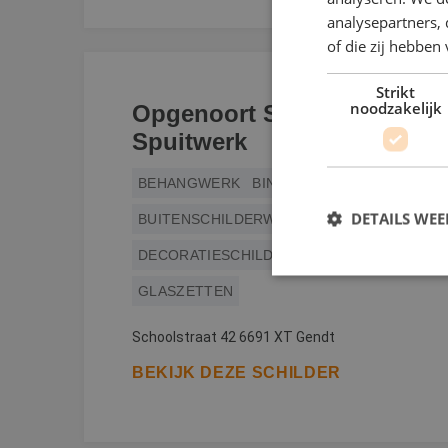
analysepartners,
of die zij hebbe
Strikt
noodzakelijk
Opgenoort Schilder &
Spuitwerk
BEHANGWERK
BINNENWERK
DETAILS WE
BUITENSCHILDERWERK
DECORATIESCHILDERWERK
GLASZETTEN
S
Schoolstraat 42 6691 XT Gendt
Strikt noodzakelijke
accountbeheer. De we
BEKIJK DEZE SCHILDER
Naam
__cf_bm