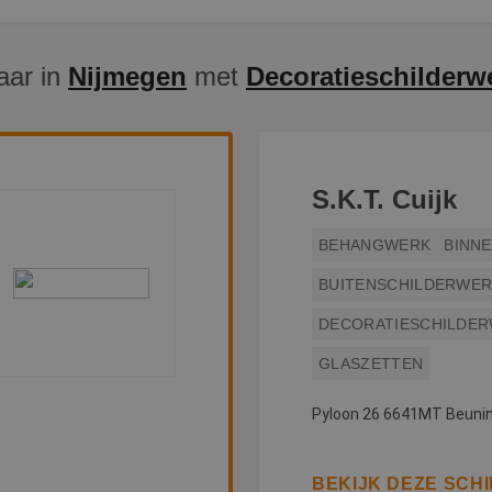
aar in
Nijmegen
met
Decoratieschilderw
S.K.T. Cuijk
BEHANGWERK
BINN
BUITENSCHILDERWE
DECORATIESCHILDE
GLASZETTEN
Pyloon 26 6641MT Beuni
BEKIJK DEZE SCH