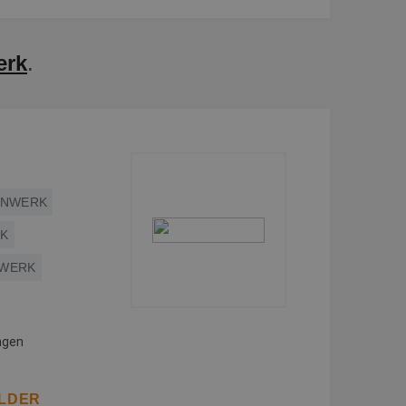
erk
.
ENWERK
RK
RWERK
ngen
ILDER