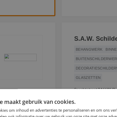
S.A.W. Schild
BEHANGWERK
BINN
BUITENSCHILDERWE
DECORATIESCHILDE
GLASZETTEN
Spechtstraat 24 6601 CL
e maakt gebruik van cookies.
BEKIJK DEZE SCH
kies om inhoud en advertenties te personaliseren en om ons ver
len ook informatie over uw gebruik van onze site met onze adver