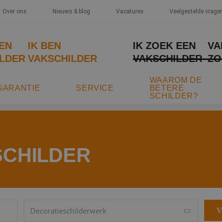
Over ons
Nieuws & blog
Vacatures
Veelgestelde vrage
EEN
IK BEN
IK ZOEK EEN
VA
LDER
VAKSCHILDER
VAKSCHILDER
ZO
WAAROM DE
GARANTIE
SERVICE
BETERE
SCHILDER?
SCHILDER