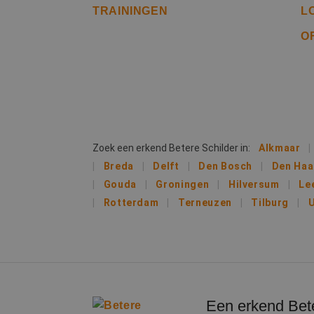
TRAININGEN
L
IDE
Goog
O
.doub
lidc
Micr
_clsk
Corp
.link
MUID
Micr
Corp
_clck
.clar
Zoek een erkend Betere Schilder in:
Alkmaar
Breda
Delft
Den Bosch
Den Ha
_fbp
Meta
Gouda
Groningen
Hilversum
Le
Inc.
.bete
Rotterdam
Terneuzen
Tilburg
U
test_cookie
Goog
.doub
MR
Micr
Corp
.c.bi
MR
Micr
Een erkend Bete
Corp
.c.cla