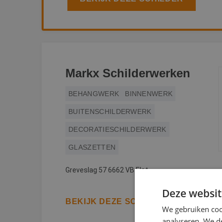
Markx Schilderwerken
BEHANGWERK
BINNENWERK
BUITENSCHILDERWERK
DECORATIESCHILDERWERK
GLASZETTEN
Greveslag 57 6662 VB Elst
Deze websit
BEKIJK DEZE SCHILDER
We gebruiken coo
analyseren. We de