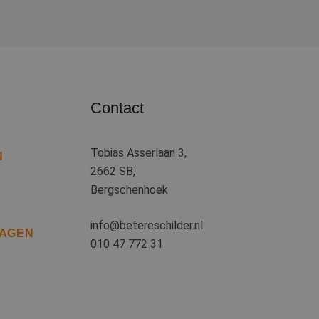
 het gebruik van
 basis van de PHP-
ene doeleinden die
kerssessies te
een willekeurig
uikt, kan specifiek
eld is het behouden
iker tussen
Contact
kie-Script.com-
oekers te
e-Script.com is
Tobias Asserlaan 3,
N
2662 SB,
ten op te slaan
ssentiële
Bergschenhoek
info@betereschilder.nl
RAGEN
jving
010 47 772 31
cs om de
informatie uit over
tuele advertenties
al Analytics - wat
emde website