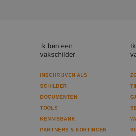
PHPSESSID
Ik ben een
I
vakschilder
v
CookieScriptConse
INSCHRIJVEN ALS
Z
li_gc
SCHILDER
T
DOCUMENTEN
G
Naam
TOOLS
S
Naam
fp_user_id
Aanb
Naam
Dome
KENNISBANK
W
_ga_312XTDEH0W
_gcl_au
Goog
PARTNERS & KORTINGEN
S
.bete
_ga