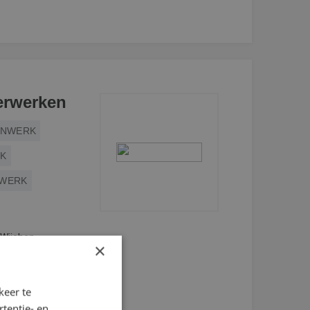
erwerken
ENWERK
RK
RWERK
 Wijchen
×
ILDER
keer te
tentie- en