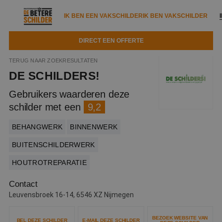
IK BEN EEN VAKSCHILDER
IK BEN VAKSCHILDER
DIRECT EEN OFFERTE
IK BEN EEN VAKSCHILDER
IK BEN VAKSCHILDER
TERUG NAAR ZOEKRESULTATEN
DE SCHILDERS!
Documenten
IK ZOEK EEN VAKSCHILDER
VAKSCHILDER ZOEKEN
Gebruikers waarderen deze
Tools
schilder met een
9,2
Zoeken naar een schilder
DIRECT EEN OFFERTE
Kennisbank
BEHANGWERK
BINNENWERK
Tips
Over ons
BUITENSCHILDERWERK
Trainingen
Garantie
HOUTROTREPARATIE
Nieuws & blog
Partners
Service
Contact
Vacatures
Infopakket
Waarom de betere schilder?
Leuvensbroek 16-14, 6546 XZ Nijmegen
Veelgestelde vragen
Verfspuitbedrijf?
Binnenschilderwerk
BEZOEK WEBSITE VAN
BEL DEZE SCHILDER
E-MAIL DEZE SCHILDER