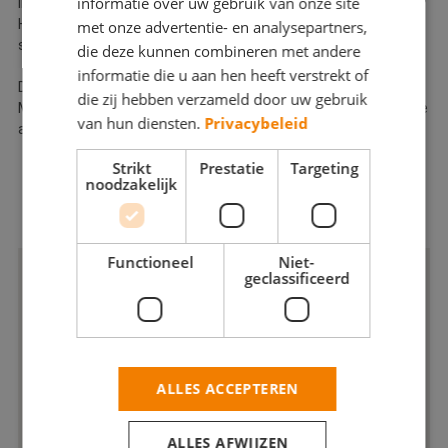
informatie over uw gebruik van onze site
in en rondom bedrijven, draaien wij onze hand niet om. Ons doel?
Het streven naar tevreden klanten en het bieden van een goede
met onze advertentie- en analysepartners,
service. Afspraak is bij ons afspraak.
die deze kunnen combineren met andere
informatie die u aan hen heeft verstrekt of
De Schilders! vormt in de regio Nijmegen al jaren een begrip.
die zij hebben verzameld door uw gebruik
Meer weten over onze mogelijkheden of een vrijblijvende offerte
van hun diensten.
Privacybeleid
aanvragen?
Strikt
Prestatie
Targeting
noodzakelijk
Functioneel
Niet-
geclassificeerd
ALLES ACCEPTEREN
ALLES AFWIJZEN