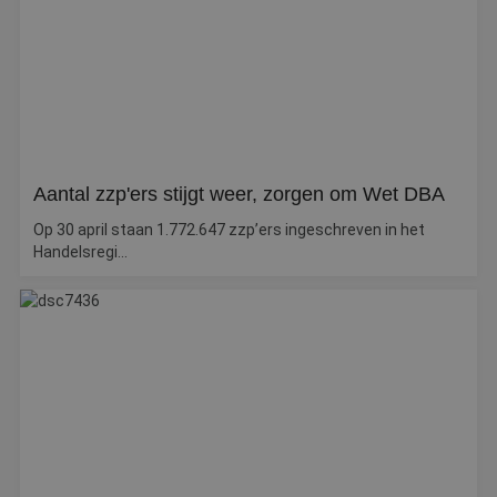
ta
id
a
d
w
Google Privacy Policy
o
v
ge
t
H
g
wi
Aantal zzp'ers stijgt weer, zorgen om Wet DBA
g
n
w
Op 30 april staan 1.772.647 zzp’ers ingeschreven in het
ka
Handelsregi...
vo
e
vo
b
e
s
g
pa
CookieScriptConsent
4 weken 2
D
CookieScript
dagen
w
www.betereschilder.nl
d
Sc
o
c
v