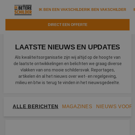
IK BEN EEN VAKSCHILDER
IK BEN VAKSCHILDER
DIRECT EEN OFFERTE
IK BEN EEN VAKSCHILDER
IK BEN VAKSCHILDER
LAATSTE NIEUWS EN UPDATES
Documenten
IK ZOEK EEN VAKSCHILDER
VAKSCHILDER ZOEKEN
Als kwaliteitsorganisatie zijn wij altijd op de hoogte van
Tools
de laatste ontwikkelingen en belichten we graag diverse
Zoeken naar een schilder
DIRECT EEN OFFERTE
vlakken van ons mooie schildersvak. Reportages,
Kennisbank
artikelen én al het nieuws over wet- en regelgeving,
Tips
milieu en btw is terug te vinden in het nieuwsgedeelte.
Over ons
Trainingen
Garantie
Nieuws & blog
Partners
Service
ALLE BERICHTEN
MAGAZINES
NIEUWS VOOR
Vacatures
Infopakket
Waarom de betere schilder?
Veelgestelde vragen
Verfspuitbedrijf?
Binnenschilderwerk