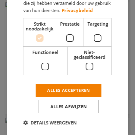
die zij hebben verzameld door uw gebruik
van hun diensten.
Privacybeleid
Strikt
Prestatie
Targeting
noodzakelijk
Functioneel
Niet-
geclassificeerd
Groene en rode labels op rolsteigers; leer ze
ALLES ACCEPTEREN
kennen
Als schilder werk je vaak op hoogte. Een veilige rolsteiger is
ALLES AFWIJZEN
een ...
DETAILS WEERGEVEN