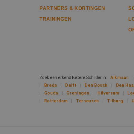
Corp
_clck
.clar
PARTNERS & KORTINGEN
S
TRAININGEN
L
_fbp
Meta
Inc.
O
.bete
test_cookie
Goog
.doub
MR
Micr
Corp
.c.bi
MR
Micr
Corp
Zoek een erkend Betere Schilder in:
Alkmaar
.c.cla
Breda
Delft
Den Bosch
Den Ha
bcookie
Micr
Corp
Gouda
Groningen
Hilversum
Le
.link
Rotterdam
Terneuzen
Tilburg
U
MUID
Micr
Corp
.bin
SRM_B
Micr