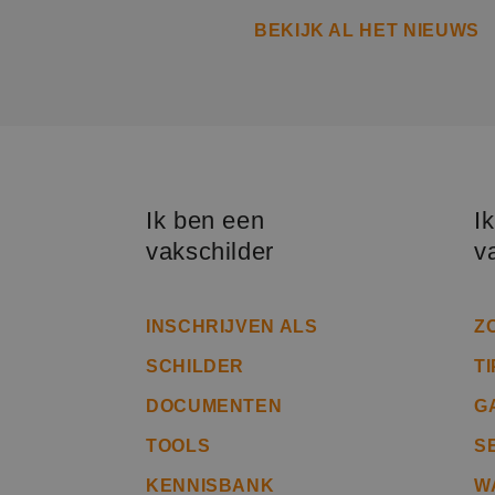
BEKIJK AL HET NIEUWS
li_gc
Naam
Naam
fp_user_id
Aanb
Ik ben een
I
Naam
Dome
_ga_312XTDEH0W
vakschilder
v
_gcl_au
Goog
.bete
_ga
INSCHRIJVEN ALS
Z
IDE
Goog
.doub
SCHILDER
T
DOCUMENTEN
G
lidc
Micr
_clsk
Corp
TOOLS
S
.link
MUID
Micr
KENNISBANK
W