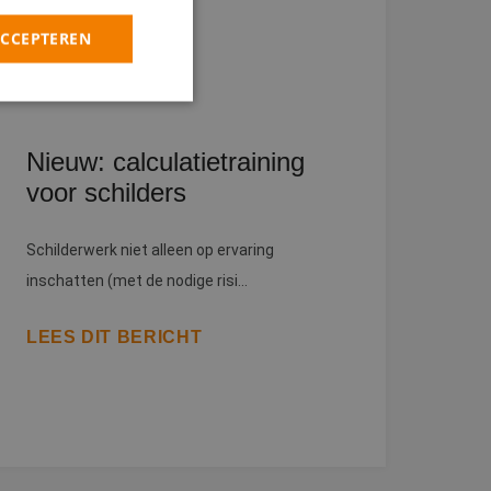
ACCEPTEREN
rd
Nieuw: calculatietraining
voor schilders
elding en
Schilderwerk niet alleen op ervaring
heid te maken
inschatten (met de nodige risi...
oor de website, om
 het gebruik van
LEES DIT BERICHT
 basis van de PHP-
ene doeleinden die
kerssessies te
een willekeurig
uikt, kan specifiek
eld is het behouden
iker tussen
kie-Script.com-