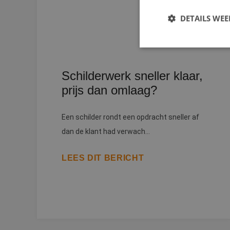
DETAILS WE
S
Schilderwerk sneller klaar,
prijs dan omlaag?
Strikt noodzakelijke
accountbeheer. De we
Naam
Een schilder rondt een opdracht sneller af
__cf_bm
dan de klant had verwach...
LEES DIT BERICHT
PHPSESSID
CookieScriptConse