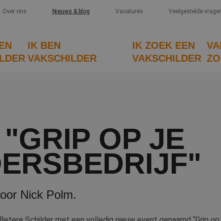
Over ons
Nieuws & blog
Vacatures
Veelgestelde vrage
EEN
IK BEN
IK ZOEK EEN
VA
LDER
VAKSCHILDER
VAKSCHILDER
ZO
 "GRIP OP JE
DERSBEDRIJF"
door Nick Polm.
Betere Schilder met een volledig nieuw event genaamd “Grip op je