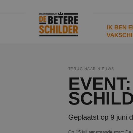
IK BEN 
VAKSCHI
TERUG NAAR NIEUWS
EVENT:
SCHIL
Geplaatst op 9 juni 
Op 15 juli aanstaande start De 