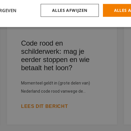
ERGEVEN
ALLES AFWIJZEN
ALLES 
trikt noodzakelijk
Prestatie
Targeting
Functioneel
Niet-geclassificee
Code rood en
schilderwerk: mag je
 cookies maken de kernfunctionaliteiten van de website mogelijk, zoals gebruikersaanm
bsite kan niet goed worden gebruikt zonder de strikt noodzakelijke cookies.
eerder stoppen en wie
Aanbieder
/
Domein
Vervaldatum
Omschrijving
betaalt het loon?
30 minuten
Deze cookie wordt gebruikt om ondersc
Cloudflare Inc.
tussen mensen en bots. Dit is gunstig v
.linkedin.com
geldige rapporten te kunnen maken over
Momenteel geldt in (grote delen van)
hun website.
Nederland code rood vanwege de...
Sessie
Cookie gegenereerd door applicaties op
PHP.net
taal. Dit is een identificator voor algem
www.betereschilder.nl
wordt gebruikt om variabelen van gebrui
onderhouden. Het is normaal gesproken 
LEES DIT BERICHT
gegenereerd nummer, hoe het wordt gebr
zijn voor de site, maar een goed voorbe
van een ingelogde status voor een gebru
pagina's.
Google Privacy Policy
nt
4 weken 2
Deze cookie wordt gebruikt door de Coo
CookieScript