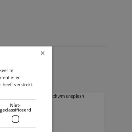
×
keer te
tentie- en
 heeft verstrekt
Niet-
geclassificeerd