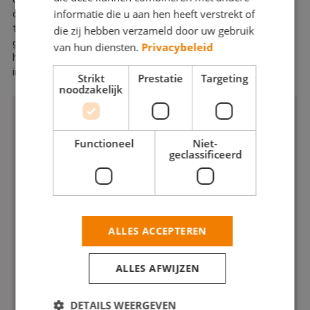
informatie die u aan hen heeft verstrekt of
opleveren. Ben je tevreden, dan horen wij dit altijd graag. Niet
tevreden? Dan zorgen wij ervoor dat je dit alsnog bent. Want wij
die zij hebben verzameld door uw gebruik
gaan niet voor minder dan een 100% tevreden klant. Benieuwd
van hun diensten.
Privacybeleid
hoe wij te werk gaan voor jouw project? Neem contact op en wij
informeren je er graag over.
Strikt
Prestatie
Targeting
noodzakelijk
Functioneel
Niet-
geclassificeerd
ALLES ACCEPTEREN
ALLES AFWIJZEN
DETAILS WEERGEVEN