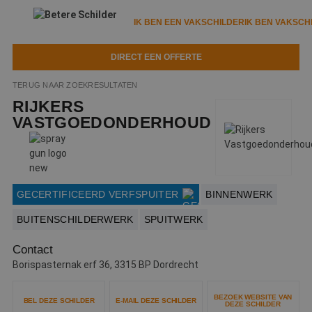
IK BEN EEN VAKSCHILDER
IK BEN VAKSCH
DIRECT EEN OFFERTE
IK BEN EEN VAKSCHILDER
IK BEN VAKSCHILDER
TERUG NAAR ZOEKRESULTATEN
RIJKERS
Documenten
IK ZOEK EEN VAKSCHILDER
VAKSCHILDER ZOEKEN
VASTGOEDONDERHOUD
Tools
Zoeken naar een schilder
DIRECT EEN OFFERTE
Kennisbank
Tips
GECERTIFICEERD VERFSPUITER
BINNENWERK
Over ons
Trainingen
Garantie
BUITENSCHILDERWERK
SPUITWERK
Nieuws & blog
Partners
Service
Contact
Vacatures
Borispasternak erf 36, 3315 BP Dordrecht
Infopakket
Waarom de betere schilder?
Veelgestelde vragen
Verfspuitbedrijf?
BEZOEK WEBSITE VAN
BEL DEZE SCHILDER
E-MAIL DEZE SCHILDER
Binnenschilderwerk
DEZE SCHILDER