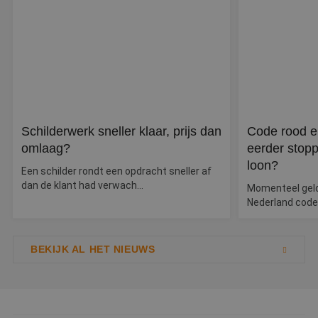
v
PHPSESSID
Sessie
C
PHP.net
g
www.betereschilder.nl
ap
b
ta
id
a
d
w
Google Privacy Policy
o
v
Schilderwerk sneller klaar, prijs dan
Code rood e
ge
t
omlaag?
eerder stopp
H
g
loon?
Een schilder rondt een opdracht sneller af
wi
g
dan de klant had verwach...
Momenteel geldt
n
Nederland code
w
ka
vo
e
vo
BEKIJK AL HET NIEUWS
b
e
s
g
pa
CookieScriptConsent
4 weken 2
D
CookieScript