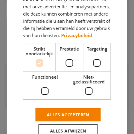
met onze advertentie- en analysepartners,
Alle trainingen op een rij!
TRAINING
die deze kunnen combineren met andere
informatie die u aan hen heeft verstrekt of
Ons streven is het schildersvak naar een hoger niveau te
die zij hebben verzameld door uw gebruik
tillen. Door een ijzersterk keurmerk én door het
aanbieden van allerlei diensten en producten voor het
van hun diensten.
Privacybeleid
schildersbedrijf in Nederland. Uiteraard horen trainingen
hier ook bij.
Strikt
Prestatie
Targeting
noodzakelijk
BEKIJK DE TRAININGEN
Functioneel
Niet-
geclassificeerd
GEMAAKT IN SAMENWERKING MET:
ALLES ACCEPTEREN
FESTOOL
ALLES AFWIJZEN