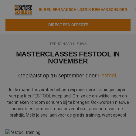
IK BEN EEN VAKSCHILDER
IK BEN VAKSCHILDER
DIRECT EEN OFFERTE
IK BEN EEN VAKSCHILDER
IK BEN VAKSCHILDER
TERUG NAAR NIEUWS
Documenten
IK ZOEK EEN VAKSCHILDER
VAKSCHILDER ZOEKEN
MASTERCLASSES FESTOOL IN
NOVEMBER
Tools
Zoeken naar een schilder
DIRECT EEN OFFERTE
Geplaatst op 16 september door
Festool
.
Kennisbank
Tips
Over ons
Trainingen
In de maand november hebben wij meerdere trainingen bij en
Garantie
van partner FESTOOL ingepland. Om zo de ontwikkelingen en
Nieuws & blog
technieken rondom schuren bij te brengen. Ook worden nieuwe
Partners
Service
innovaties getoond, maar bovenal is er aandacht voor de
Vacatures
praktijk. Meld je snel aan voor de gratis training, want op=op!
Infopakket
Waarom de betere schilder?
Veelgestelde vragen
Verfspuitbedrijf?
Binnenschilderwerk