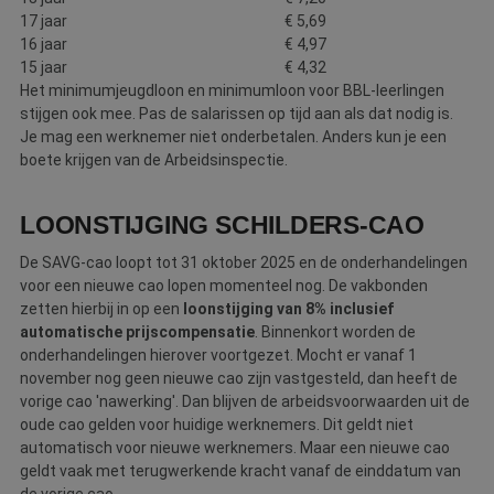
17 jaar
€ 5,69
16 jaar
€ 4,97
15 jaar
€ 4,32
Het minimumjeugdloon en minimumloon voor BBL-leerlingen
stijgen ook mee. Pas de salarissen op tijd aan als dat nodig is.
Je mag een werknemer niet onderbetalen. Anders kun je een
boete krijgen van de Arbeidsinspectie.
LOONSTIJGING SCHILDERS-CAO
De SAVG-cao loopt tot 31 oktober 2025 en de onderhandelingen
voor een nieuwe cao lopen momenteel nog. De vakbonden
zetten hierbij in op een
loonstijging van 8% inclusief
automatische
prijscompensatie
. Binnenkort worden de
onderhandelingen hierover voortgezet. Mocht er vanaf 1
november nog geen nieuwe cao zijn vastgesteld, dan heeft de
vorige cao 'nawerking'.
Dan
blijven
de arbeidsvoorwaarden uit de
oude cao gelden voor
huidige
werknemers. Dit geldt niet
automatisch voor nieuwe werknemers. Maar een nieuwe cao
geldt vaak met terugwerkende kracht vanaf de einddatum van
de vorige cao.