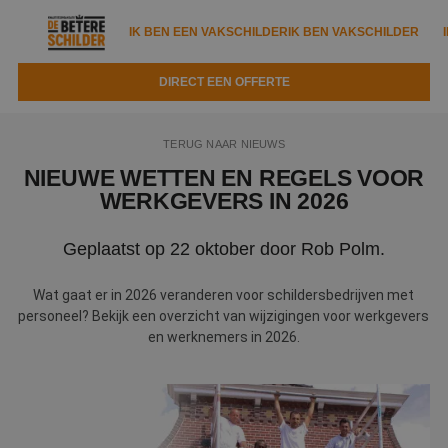
IK BEN EEN VAKSCHILDER
IK BEN VAKSCHILDER
DIRECT EEN OFFERTE
IK BEN EEN VAKSCHILDER
IK BEN VAKSCHILDER
TERUG NAAR NIEUWS
Documenten
IK ZOEK EEN VAKSCHILDER
VAKSCHILDER ZOEKEN
NIEUWE WETTEN EN REGELS VOOR
WERKGEVERS IN 2026
Tools
Zoeken naar een schilder
DIRECT EEN OFFERTE
Geplaatst op 22 oktober door Rob Polm.
Kennisbank
Tips
Over ons
Trainingen
Wat gaat er in 2026 veranderen voor schildersbedrijven met
Garantie
personeel? Bekijk een overzicht van wijzigingen voor werkgevers
Nieuws & blog
en werknemers in 2026.
Partners
Service
Vacatures
Infopakket
Waarom de betere schilder?
Veelgestelde vragen
Verfspuitbedrijf?
Binnenschilderwerk