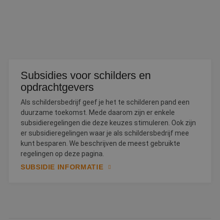
Functioneel
Niet-geclassificeerd
Strikt noodzakelijke cookies maken de
kernfunctionaliteiten van de website mogelijk, zoals
gebruikersaanmelding en accountbeheer. De
website kan niet goed worden gebruikt zonder de
strikt noodzakelijke cookies.
Naam
Aanbieder
/
Domein
Vervaldatum
O
Subsidies voor schilders en
__cf_bm
30 minuten
D
Cloudflare Inc.
opdrachtgevers
w
.linkedin.com
o
t
Als schildersbedrijf geef je het te schilderen pand een
m
duurzame toekomst. Mede daarom zijn er enkele
Di
d
subsidieregelingen die deze keuzes stimuleren. Ook zijn
g
er subsidieregelingen waar je als schildersbedrijf mee
t
o
kunt besparen. We beschrijven de meest gebruikte
v
regelingen op deze pagina.
PHPSESSID
Sessie
C
PHP.net
SUBSIDIE INFORMATIE
g
www.betereschilder.nl
ap
b
ta
id
a
d
w