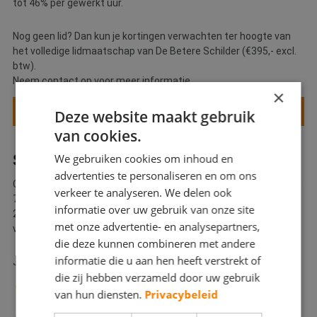
tot 46% per gewerkt uur.
Nog geen lid? Dan kun je kortingen verwachten ter hoogte van
het volledige lidmaatschap van De Betere Schilder (€395,- excl.
btw).
Neem contact op voor meer informatie.
×
NEEM CONTACT MET ONS OP
Deze website maakt gebruik
van cookies.
SLIM SUBSIDIE IN 2026
We gebruiken cookies om inhoud en
advertenties te personaliseren en om ons
Ook in 2026 kun je profiteren van de SLIM-subsidie. Er is in totaal
verkeer te analyseren. We delen ook
71,9 miljoen euro beschikbaar. Per bedrijf kun je maximaal
informatie over uw gebruik van onze site
25.000 euro subsidie aanvragen voor opleiding en ontwikkeling
met onze advertentie- en analysepartners,
van personeel.
die deze kunnen combineren met andere
informatie die u aan hen heeft verstrekt of
Je kunt bijvoorbeeld SLIM subsidie aanvragen voor:
die zij hebben verzameld door uw gebruik
Een onderzoek naar de scholingsbehoefte binnen jouw
van hun diensten.
Privacybeleid
bedrijf en het maken van een opleidings- of ontwikkelplan.
Een loopbaan- of ontwikkeladvies voor je werknemers.