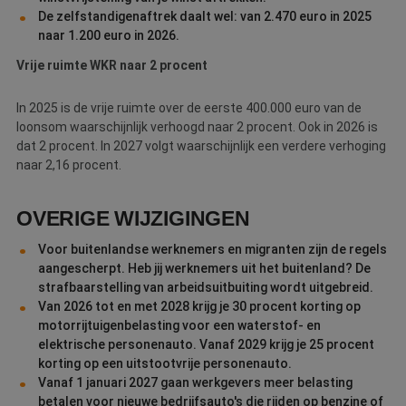
co
De zelfstandigenaftrek daalt wel: van 2.470 euro in 2025
naar 1.200 euro in 2026.
li_gc
5 maanden 3
W
LinkedIn
weken
o
Corporation
v
.linkedin.com
Vrije ruimte WKR naar 2 procent
sl
g
co
In 2025 is de vrije ruimte over de eerste 400.000 euro van de
es
d
loonsom waarschijnlijk verhoogd naar 2 procent. Ook in 2026 is
dat 2 procent. In 2027 volgt waarschijnlijk een verdere verhoging
naar 2,16 procent.
Aanbieder
/
OVERIGE WIJZIGINGEN
Naam
Vervaldatum
Omschrijving
Domein
Aanbieder
/
Naam
Vervaldatum
Omschrijv
Domein
Voor buitenlandse werknemers en migranten zijn de regels
fp_user_id
.betereschilder.nl
1 jaar 1
maand
_ga_312XTDEH0W
.betereschilder.nl
1 jaar 1
Deze cook
Aanbieder
/
aangescherpt. Heb jij werknemers uit het buitenland? De
Naam
Vervaldatum
Omschrijving
maand
gebruikt d
Domein
strafbaarstelling van arbeidsuitbuiting wordt uitgebreid.
Analytics 
sessiestatu
Van 2026 tot en met 2028 krijg je 30 procent korting op
_gcl_au
2 maanden 4
Deze cookie wor
Google LLC
behouden
weken
ingesteld door
.betereschilder.nl
motorrijtuigenbelasting voor een waterstof- en
Doubleclick en v
_ga
1 jaar 1
Deze cook
Google LLC
elektrische personenauto. Vanaf 2029 krijg je 25 procent
informatie uit ov
maand
gekoppeld
.betereschilder.nl
hoe de eindgebr
korting op een uitstootvrije personenauto.
Google Uni
de website gebru
Analytics 
Vanaf 1 januari 2027 gaan werkgevers meer belasting
en over eventuel
belangrijk
advertenties die 
betalen voor nieuwe bedrijfsauto's die rijden op benzine of
van de me