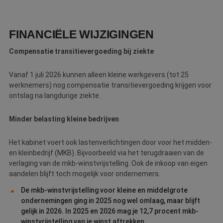
Google Privacy Policy
o
v
ge
t
FINANCIËLE WIJZIGINGEN
H
g
wi
Compensatie transitievergoeding bij ziekte
g
n
w
Vanaf 1 juli 2026 kunnen alleen kleine werkgevers (tot 25
ka
vo
werknemers) nog compensatie transitievergoeding krijgen voor
e
ontslag na langdurige ziekte.
vo
b
e
s
Minder belasting kleine bedrijven
g
pa
Het kabinet voert ook lastenverlichtingen door voor het midden-
CookieScriptConsent
4 weken 2
D
CookieScript
dagen
w
www.betereschilder.nl
en kleinbedrijf (MKB). Bijvoorbeeld via het terugdraaien van de
d
verlaging van de mkb-winstvrijstelling. Ook de inkoop van eigen
Sc
o
aandelen blijft toch mogelijk voor ondernemers.
c
v
De mkb-winstvrijstelling voor kleine en middelgrote
o
ondernemingen ging in 2025 nog wel omlaag, maar blijft
c
v
gelijk in 2026. In 2025 en 2026 mag je 12,7 procent mkb-
Sc
winstvrijstelling van je winst aftrekken.
n