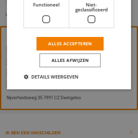
GLASZETTEN
Functioneel
Niet-
geclassificeerd
Weperpolder 33A-13 8431 RL Oosterwolde
Schilderwerken de Kruyf
ALLES ACCEPTEREN
BEHANGWERK
BINNENWERK
ALLES AFWIJZEN
BUITENSCHILDERWERK
DECORATIESCHILDERWERK
DETAILS WEERGEVEN
GLASZETTEN
Nijverheidsweg 35 7991 CZ Dwingeloo
Strikt noodzakelijk
Prestatie
Targeting
Functioneel
Niet-geclassificeerd
Strikt noodzakelijke cookies maken de
kernfunctionaliteiten van de website mogelijk, zoals
gebruikersaanmelding en accountbeheer. De
IK BEN EEN VAKSCHILDER
website kan niet goed worden gebruikt zonder de