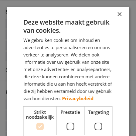
Webshop
Schildersbedrijf Johan Smit
×
Contact
Deze website maakt gebruik
BEHANGWERK
BINNENWERK
van cookies.
Magazines
BUITENSCHILDERWERK
We gebruiken cookies om inhoud en
DECORATIESCHILDERWERK
advertenties te personaliseren en om ons
verkeer te analyseren. We delen ook
GLASZETTEN
informatie over uw gebruik van onze site
met onze advertentie- en analysepartners,
Spekstoep 32 9461 AM Gieten
die deze kunnen combineren met andere
informatie die u aan hen heeft verstrekt of
die zij hebben verzameld door uw gebruik
Fransen Schildersbedrijf
van hun diensten.
Privacybeleid
BEHANGWERK
BINNENWERK
Strikt
Prestatie
Targeting
BUITENSCHILDERWERK
noodzakelijk
DECORATIESCHILDERWERK