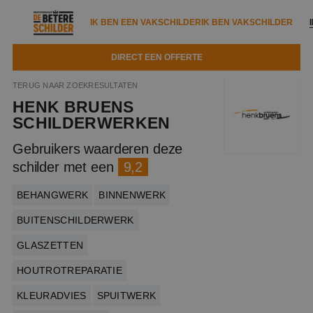
IK BEN EEN VAKSCHILDER
IK BEN VAKSCHILDER
DIRECT EEN OFFERTE
IK BEN EEN VAKSCHILDER
IK BEN VAKSCHILDER
TERUG NAAR ZOEKRESULTATEN
HENK BRUENS
Documenten
IK ZOEK EEN VAKSCHILDER
VAKSCHILDER ZOEKEN
SCHILDERWERKEN
Tools
Gebruikers waarderen deze
Zoeken naar een schilder
DIRECT EEN OFFERTE
schilder met een
9,2
Kennisbank
Tips
BEHANGWERK
BINNENWERK
Over ons
Trainingen
Garantie
BUITENSCHILDERWERK
Nieuws & blog
Partners
Service
GLASZETTEN
Vacatures
Infopakket
HOUTROTREPARATIE
Waarom de betere schilder?
Veelgestelde vragen
KLEURADVIES
SPUITWERK
Verfspuitbedrijf?
Binnenschilderwerk