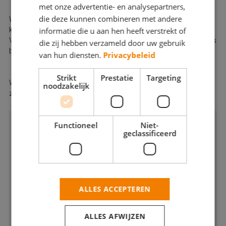
met onze advertentie- en analysepartners,
die deze kunnen combineren met andere
Wij verzorgen het werk zowel voor particuliere als voor zakelijke
informatie die u aan hen heeft verstrekt of
klanten. Of het nu gaat om woningen, kantoren, bedrijfspanden,
VvE, vastgoed, scholen, winkels of monumentale panden, bij ons
die zij hebben verzameld door uw gebruik
bent u aan het juiste adres.
van hun diensten.
Privacybeleid
Strikt
Prestatie
Targeting
Wij adviseren u graag in kleur- en productkeuze en verzekeren u
noodzakelijk
zo van de beste keuze voor uw schilderwerk.
Functioneel
Niet-
geclassificeerd
ALLES ACCEPTEREN
ALLES AFWIJZEN