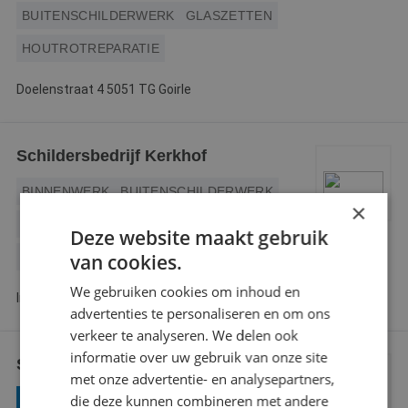
BUITENSCHILDERWERK
GLASZETTEN
HOUTROTREPARATIE
Doelenstraat 4 5051 TG Goirle
Schildersbedrijf Kerkhof
BINNENWERK
BUITENSCHILDERWERK
×
GLASZETTEN
HOUTROTREPARATIE
Deze website maakt gebruik
KLEURADVIES
van cookies.
We gebruiken cookies om inhoud en
Industrieweg 1 5066 XJ Moergestel
advertenties te personaliseren en om ons
verkeer te analyseren. We delen ook
informatie over uw gebruik van onze site
Schildersbedrijf A. van Pruijssen
met onze advertentie- en analysepartners,
die deze kunnen combineren met andere
GECERTIFICEERD VERFSPUITER