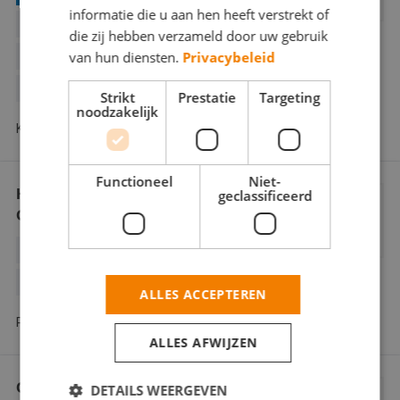
informatie die u aan hen heeft verstrekt of
BEHANGWERK
BINNENWERK
die zij hebben verzameld door uw gebruik
van hun diensten.
Privacybeleid
BUITENSCHILDERWERK
DECORATIESCHILDERWERK
Strikt
Prestatie
Targeting
noodzakelijk
Krommeniestraat 53 5045 RT Tilburg
Functioneel
Niet-
Hoven Schilderwerken /
geclassificeerd
Glasservice
BINNENWERK
BUITENSCHILDERWERK
GLASZETTEN
ALLES ACCEPTEREN
Rijksweg 8 5268 KJ Helvoirt
ALLES AFWIJZEN
Colijn Schilderwerken
DETAILS WEERGEVEN