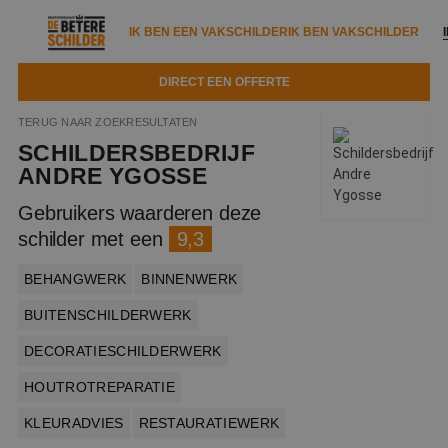
IK BEN EEN VAKSCHILDER
IK BEN VAKSCHILDER
DIRECT EEN OFFERTE
IK BEN EEN VAKSCHILDER
IK BEN VAKSCHILDER
TERUG NAAR ZOEKRESULTATEN
SCHILDERSBEDRIJF
Documenten
IK ZOEK EEN VAKSCHILDER
VAKSCHILDER ZOEKEN
ANDRE YGOSSE
Tools
Gebruikers waarderen deze
Zoeken naar een schilder
DIRECT EEN OFFERTE
schilder met een
9,3
Kennisbank
Tips
BEHANGWERK
BINNENWERK
Over ons
Trainingen
Garantie
BUITENSCHILDERWERK
Nieuws & blog
Partners
Service
DECORATIESCHILDERWERK
Vacatures
Infopakket
HOUTROTREPARATIE
Waarom de betere schilder?
Veelgestelde vragen
KLEURADVIES
RESTAURATIEWERK
Verfspuitbedrijf?
Binnenschilderwerk