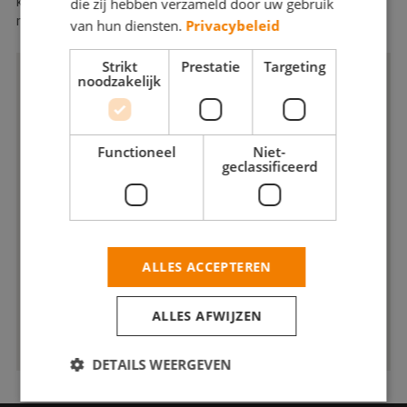
die zij hebben verzameld door uw gebruik
kwaliteitsnormen die u de zekerheid geven dat u zaken doet
met een degelijke, vertrouwde vakschilder.
van hun diensten.
Privacybeleid
Strikt
Prestatie
Targeting
noodzakelijk
Functioneel
Niet-
geclassificeerd
ALLES ACCEPTEREN
ALLES AFWIJZEN
DETAILS WEERGEVEN