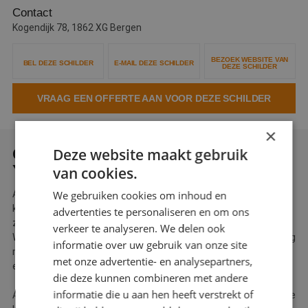
Contact
Webshop
Kogendijk 78, 1862 XG Bergen
Contact
BEZOEK WEBSITE VAN
BEL DEZE SCHILDER
E-MAIL DEZE SCHILDER
DEZE SCHILDER
Magazines
VRAAG EEN OFFERTE AAN VOOR DEZE SCHILDER
×
Deze website maakt gebruik
OVER SCHILDERSBEDRIJF ANDRE
YGOSSE
van cookies.
We gebruiken cookies om inhoud en
Andre Ygosse uit Bergen is al ruim 21 jaar een garantie voor
kwalitatief schilderwerk en tevreden klanten. Wij dragen graag
advertenties te personaliseren en om ons
zorg voor duurzaam onderhoud aan uw woning of bedrijfspand.
verkeer te analyseren. We delen ook
Wij zijn immers schilders met hart voor uw huis Wij denken graag
informatie over uw gebruik van onze site
met u mee, geven u kleuradviezen en vragen u zelfs na afloop
met onze advertentie- en analysepartners,
een klanttevredenheid enquete in te vullen.
die deze kunnen combineren met andere
informatie die u aan hen heeft verstrekt of
Als Erkend Betere Schilder voldoen wij aan een aantal belangrijke