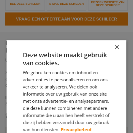
BEZOEK WEBSITE VAN
BEL DEZE SCHILDER
E-MAIL DEZE SCHILDER
Webshop
DEZE SCHILDER
Contact
VRAAG EEN OFFERTE AAN VOOR DEZE SCHILDER
Magazines
OVER SCHILDERSBEDRIJF
×
HALSEMA
Deze website maakt gebruik
Uw betrouwbare specialist uit Heerhugowaard
van cookies.
We gebruiken cookies om inhoud en
Schildersbedrijf Halsema is uw juiste partner die op een
efficiënte manier invulling kan geven aan uw schilder en
advertenties te personaliseren en om ons
onderhoudswensen.
verkeer te analyseren. We delen ook
informatie over uw gebruik van onze site
Ik bespreek graag persoonlijk uw wensen en de mogelijkheden.
met onze advertentie- en analysepartners,
Samen maken we duidelijke afspraken passend bij uw ideeën.
die deze kunnen combineren met andere
informatie die u aan hen heeft verstrekt of
Vraag nu vrijblijvend een offerte aan!
die zij hebben verzameld door uw gebruik
van hun diensten.
Privacybeleid