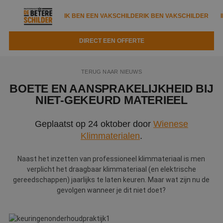
IK BEN EEN VAKSCHILDER
IK BEN VAKSCHILDER
DIRECT EEN OFFERTE
IK BEN EEN VAKSCHILDER
IK BEN VAKSCHILDER
TERUG NAAR NIEUWS
Documenten
IK ZOEK EEN VAKSCHILDER
VAKSCHILDER ZOEKEN
BOETE EN AANSPRAKELIJKHEID BIJ
NIET-GEKEURD MATERIEEL
Tools
Zoeken naar een schilder
DIRECT EEN OFFERTE
Geplaatst op 24 oktober door
Wienese
Kennisbank
Tips
Klimmaterialen
.
Over ons
Trainingen
Garantie
Naast het inzetten van professioneel klimmateriaal is men
Nieuws & blog
Partners
verplicht het draagbaar klimmateriaal (en elektrische
Service
gereedschappen) jaarlijks te laten keuren. Maar wat zijn nu de
Vacatures
Infopakket
gevolgen wanneer je dit niet doet?
Waarom de betere schilder?
Veelgestelde vragen
Verfspuitbedrijf?
Binnenschilderwerk