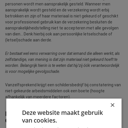
personen wordt men aansprakelijk gesteld. Wanneer men
aansprakelijk wordt gesteld en de verzekering wordt erbij
betrokken en zijn of haar materiaal is niet gekeurd of geschikt
voor professioneel gebruik kan de verzekering besluiten de
aansprakelijkheidstelling niet te accepteren met alle gevolgen
van dien… Denk hierbij ook aan persoonlijke letselschade of
(letsel)schade aan derde.
Er bestaat wel eens verwarring over dat iemand die alleen werkt, als
zelfstandige, van mening is dat zijn materiaal niet gekeurd hoeft te
worden. Belangrijk hierin is te weten dat hij/zij óók verantwoordelijk
is voor mogelijke gevolgschade.
Vanzelfsprekend krijgt een schildersbedrijf bij constatering van
niet-gekeurde arbeidsmiddelen ook een boete (hoogte
afhankelijk van meerdere factoren).
×
Deze website maakt gebruik
REGELMATIG KEUREN IS PERIODIEK
van cookies.
ONDERHOUD