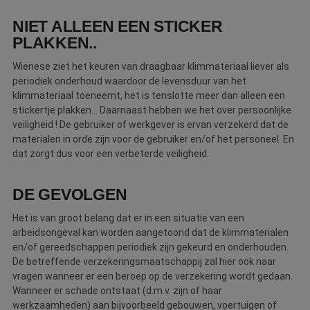
Webshop
NIET ALLEEN EEN STICKER
PLAKKEN..
Contact
Wienese ziet het keuren van draagbaar klimmateriaal liever als
Magazines
periodiek onderhoud waardoor de levensduur van het
klimmateriaal toeneemt, het is tenslotte meer dan alleen een
stickertje plakken... Daarnaast hebben we het over persoonlijke
veiligheid ! De gebruiker of werkgever is ervan verzekerd dat de
materialen in orde zijn voor de gebruiker en/of het personeel. En
dat zorgt dus voor een verbeterde veiligheid.
DE GEVOLGEN
Het is van groot belang dat er in een situatie van een
arbeidsongeval kan worden aangetoond dat de klimmaterialen
en/of gereedschappen periodiek zijn gekeurd en onderhouden.
De betreffende verzekeringsmaatschappij zal hier ook naar
vragen wanneer er een beroep op de verzekering wordt gedaan.
Wanneer er schade ontstaat (d.m.v. zijn of haar
werkzaamheden) aan bijvoorbeeld gebouwen, voertuigen of