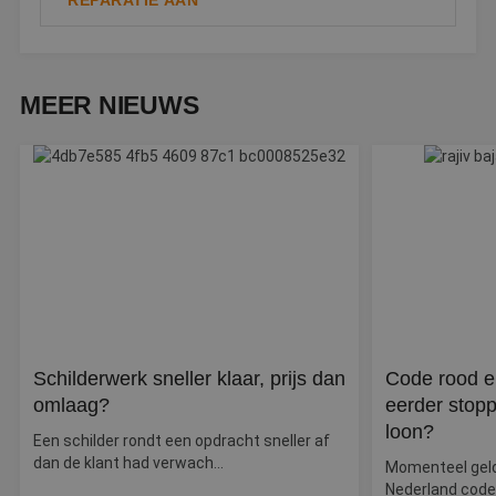
REPARATIE AAN
Di
d
g
t
o
v
MEER NIEUWS
PHPSESSID
Sessie
C
PHP.net
g
www.betereschilder.nl
ap
b
ta
id
a
d
w
Google Privacy Policy
o
v
ge
t
H
g
wi
g
Schilderwerk sneller klaar, prijs dan
Code rood e
n
omlaag?
eerder stopp
w
ka
loon?
vo
Een schilder rondt een opdracht sneller af
e
dan de klant had verwach...
vo
Momenteel geldt
b
Nederland code