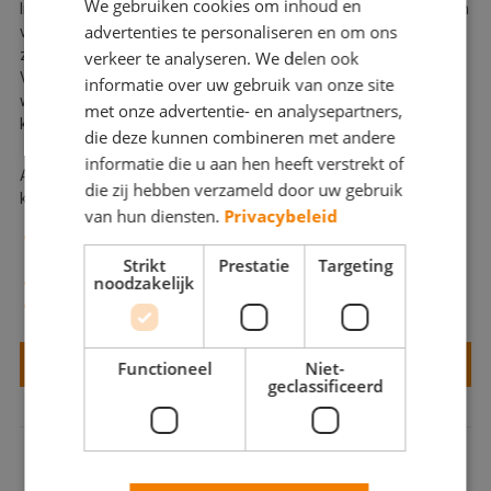
We gebruiken cookies om inhoud en
In alle gevallen kunnen we stellen dat het periodiek onderhouden
advertenties te personaliseren en om ons
van gereedschappen en draagbaar klimmateriaal een goede
zaak is die bijdraagt aan veiligheid op de werkplek.
verkeer te analyseren. We delen ook
Voorkom dit soort situaties, een boete of het stilleggen van
informatie over uw gebruik van onze site
werkzaamheden en laat uw draagbaar klimmateriaal periodiek
met onze advertentie- en analysepartners,
keuren door Wienese Klimmaterialen.
die deze kunnen combineren met andere
informatie die u aan hen heeft verstrekt of
Als partner geeft Wienese Klimmaterialen forse korting op
die zij hebben verzameld door uw gebruik
keuringen op alle merken klimmaterieel:
van hun diensten.
Privacybeleid
Slechts 49,- per uur (normaal vaak 20 tot 30 euro p/u
duurder)
Strikt
Prestatie
Targeting
noodzakelijk
Geen voorrijkosten
Ook mogelijk op locatie!
VRAAG EEN KEURING AAN!
Functioneel
Niet-
geclassificeerd
GEMAAKT IN SAMENWERKING MET: