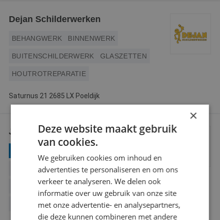
Webshop
Dejan Schilderwerken
Contact
BEHANGWERK
BINNENWERK
Magazines
BUITENSCHILDERWERK
GLASZETTEN
HOUTROTREPARATIE
Saturnus 21 2685 LX Poeldijk
×
Deze website maakt gebruik
J Hoenderdos Schilderwerken
van cookies.
GECERTIFICEERD VERFSPUITER
We gebruiken cookies om inhoud en
advertenties te personaliseren en om ons
BEHANGWERK
BINNENWERK
verkeer te analyseren. We delen ook
BUITENSCHILDERWERK
informatie over uw gebruik van onze site
met onze advertentie- en analysepartners,
HOUTROTREPARATIE
die deze kunnen combineren met andere