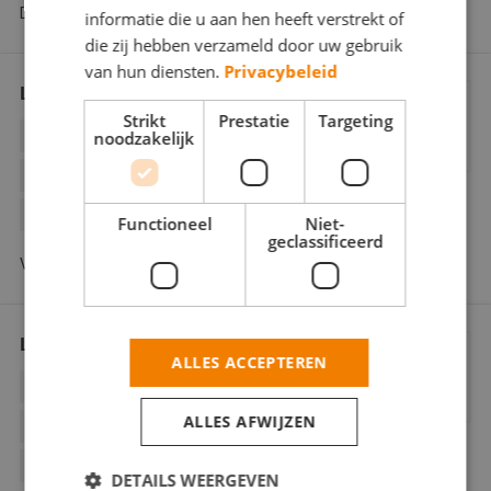
Dotterbloemlaan 52 2555 TR Den Haag
informatie die u aan hen heeft verstrekt of
die zij hebben verzameld door uw gebruik
van hun diensten.
Privacybeleid
LB Decor en Schilderwerk
Strikt
Prestatie
Targeting
noodzakelijk
BEHANGWERK
BINNENWERK
BUITENSCHILDERWERK
HOUTROTREPARATIE
STUCWERK
Functioneel
Niet-
geclassificeerd
Van Foreestweg 67 2614 CD Delft
Leguaan Vastgoedzorg
ALLES ACCEPTEREN
BINNENWERK
BOUWKUNDIG
ALLES AFWIJZEN
BUITENSCHILDERWERK
HOUTROTREPARATIE
SPUITWERK
DETAILS WEERGEVEN