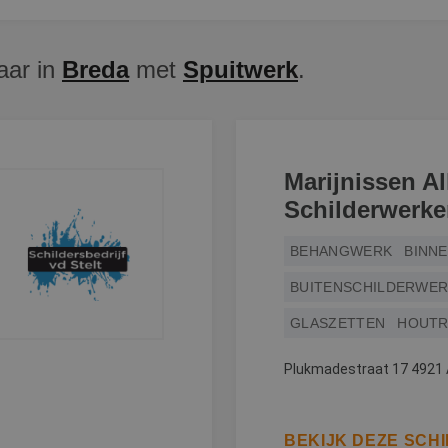
aar in
Breda
met
Spuitwerk
.
Marijnissen A
Schilderwerk
BEHANGWERK
BINN
BUITENSCHILDERWE
GLASZETTEN
HOUTR
Plukmadestraat 17 4921
BEKIJK DEZE SCH