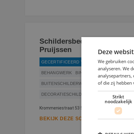
Schildersbedrijf A. van
Pruijssen
Deze websit
We gebruiken coo
GECERTIFICEERD VERFSPUITER
analyseren. We de
BEHANGWERK
BINNENWERK
analysepartners,
of die zij hebbe
BUITENSCHILDERWERK
DECORATIESCHILDERWERK
Strikt
noodzakelijk
Krommeniestraat 53 5045 RT Tilburg
BEKIJK DEZE SCHILDER