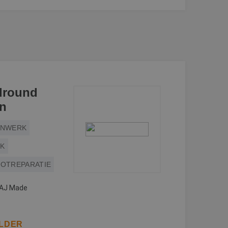
llround
en
ENWERK
RK
OTREPARATIE
 AJ Made
ILDER