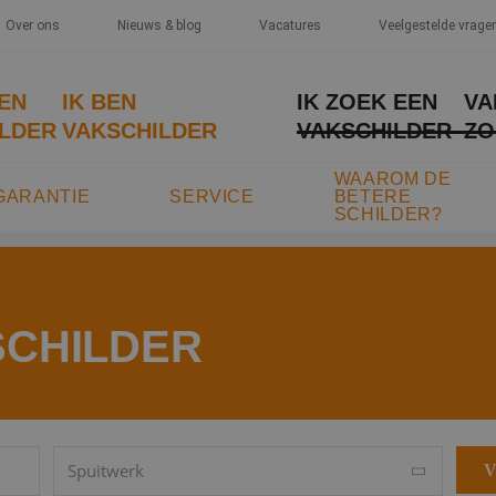
Over ons
Nieuws & blog
Vacatures
Veelgestelde vrage
EEN
IK BEN
IK ZOEK EEN
VA
LDER
VAKSCHILDER
VAKSCHILDER
ZO
WAAROM DE
GARANTIE
SERVICE
BETERE
SCHILDER?
SCHILDER