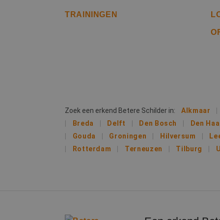
TRAININGEN
L
li_gc
O
Naam
Naam
fp_user_id
Aanb
Naam
Dome
_ga_312XTDEH0W
_gcl_au
Goog
.bete
Zoek een erkend Betere Schilder in:
Alkmaar
_ga
Breda
Delft
Den Bosch
Den Ha
IDE
Goog
Gouda
Groningen
Hilversum
Le
.doub
Rotterdam
Terneuzen
Tilburg
U
lidc
Micr
_clsk
Corp
.link
MUID
Micr
Corp
_clck
.clar