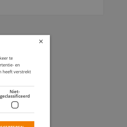
×
keer te
tentie- en
 heeft verstrekt
Niet-
geclassificeerd