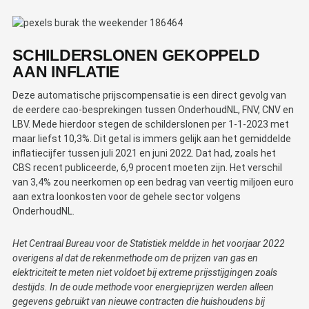
Webshop
Contact
SCHILDERSLONEN GEKOPPELD
AAN INFLATIE
Magazines
Deze automatische prijscompensatie is een direct gevolg van
de eerdere cao-besprekingen tussen OnderhoudNL, FNV, CNV en
LBV. Mede hierdoor stegen de schilderslonen per 1-1-2023 met
maar liefst 10,3%. Dit getal is immers gelijk aan het gemiddelde
inflatiecijfer tussen juli 2021 en juni 2022. Dat had, zoals het
CBS recent publiceerde, 6,9 procent moeten zijn. Het verschil
van 3,4% zou neerkomen op een bedrag van veertig miljoen euro
aan extra loonkosten voor de gehele sector volgens
OnderhoudNL.
Het Centraal Bureau voor de Statistiek meldde in het voorjaar 2022
overigens al dat de rekenmethode om de prijzen van gas en
elektriciteit te meten niet voldoet bij extreme prijsstijgingen zoals
destijds. In de oude methode voor energieprijzen werden alleen
gegevens gebruikt van nieuwe contracten die huishoudens bij