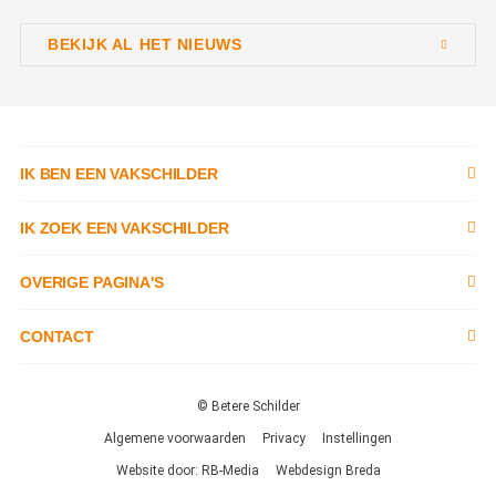
BEKIJK AL HET NIEUWS
IK BEN EEN VAKSCHILDER
Inschrijven als schilder
IK ZOEK EEN VAKSCHILDER
Documenten
Zoek naar schilder
OVERIGE PAGINA'S
Tools
Tips
Contact opnemen
CONTACT
Kennisbank
Tobias Asserlaan 3,
Garantie
Over ons
2662 SB,
© Betere Schilder
Partners & kortingen
Bergschenhoek
Service
Ons team
Algemene voorwaarden
Privacy
Instellingen
Trainingen
Website door: RB-Media
Webdesign Breda
Waarom De Betere Schilder?
Veelgestelde vragen
info@betereschilder.nl