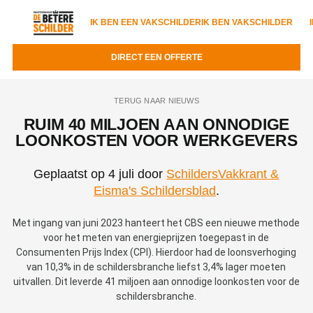
IK BEN EEN VAKSCHILDER
IK BEN VAKSCHILDER
DIRECT EEN OFFERTE
IK BEN EEN VAKSCHILDER
IK BEN VAKSCHILDER
TERUG NAAR NIEUWS
Documenten
IK ZOEK EEN VAKSCHILDER
VAKSCHILDER ZOEKEN
RUIM 40 MILJOEN AAN ONNODIGE
LOONKOSTEN VOOR WERKGEVERS
Tools
Zoeken naar een schilder
DIRECT EEN OFFERTE
Geplaatst op 4 juli door
SchildersVakkrant &
Kennisbank
Tips
Eisma's Schildersblad
.
Over ons
Trainingen
Garantie
Met ingang van juni 2023 hanteert het CBS een nieuwe methode
Nieuws & blog
Partners
voor het meten van energieprijzen toegepast in de
Service
Consumenten Prijs Index (CPI). Hierdoor had de loonsverhoging
Vacatures
Infopakket
van 10,3% in de schildersbranche liefst 3,4% lager moeten
Waarom de betere schilder?
uitvallen. Dit leverde 41 miljoen aan onnodige loonkosten voor de
Veelgestelde vragen
schildersbranche.
Verfspuitbedrijf?
Binnenschilderwerk