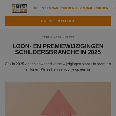
IK BEN EEN VAKSCHILDER
IK BEN VAKSCHILDER
DIRECT EEN OFFERTE
IK BEN EEN VAKSCHILDER
IK BEN VAKSCHILDER
TERUG NAAR NIEUWS
Documenten
IK ZOEK EEN VAKSCHILDER
VAKSCHILDER ZOEKEN
LOON- EN PREMIEWIJZIGINGEN
SCHILDERSBRANCHE IN 2025
Tools
Zoeken naar een schilder
DIRECT EEN OFFERTE
Ook in 2025 vinden er weer diverse wijzigingen plaats in premie's
Kennisbank
Tips
en lonen. Wij zetten ze voor je op een rij.
Over ons
Trainingen
Garantie
Nieuws & blog
Partners
Service
Vacatures
Infopakket
Waarom de betere schilder?
Veelgestelde vragen
Verfspuitbedrijf?
Binnenschilderwerk