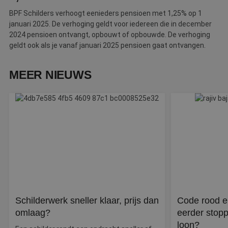
Strikt noodzakelijk
Prestatie
Targeting
BPF Schilders verhoogt eenieders pensioen met 1,25% op 1
Functioneel
Niet-geclassificeerd
januari 2025. De verhoging geldt voor iedereen die in december
2024 pensioen ontvangt, opbouwt of opbouwde. De verhoging
Strikt noodzakelijke cookies maken de
kernfunctionaliteiten van de website mogelijk, zoals
geldt ook als je vanaf januari 2025 pensioen gaat ontvangen.
gebruikersaanmelding en accountbeheer. De
website kan niet goed worden gebruikt zonder de
strikt noodzakelijke cookies.
MEER NIEUWS
Naam
Aanbieder
/
Domein
Vervaldatum
O
__cf_bm
30 minuten
D
Cloudflare Inc.
w
.linkedin.com
o
t
m
Di
d
g
t
o
v
PHPSESSID
Sessie
C
PHP.net
g
www.betereschilder.nl
ap
Schilderwerk sneller klaar, prijs dan
Code rood e
b
omlaag?
eerder stopp
ta
id
loon?
a