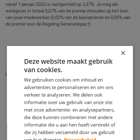
vanaf 1 januari 2025 is vastgesteld op 3,37%. Je mag als
werkgever in totaal 0,07% van de premie inhouden op het loon
van jouw medewerker (0,02% van de basispremie en 0,05% van
de premie voor de Regeling Generatiepact).
×
LEES OOK:
Deze website maakt gebruik
van cookies.
We gebruiken cookies om inhoud en
advertenties te personaliseren en om ons
verkeer te analyseren. We delen ook
informatie over uw gebruik van onze site
met onze advertentie- en analysepartners,
die deze kunnen combineren met andere
informatie die u aan hen heeft verstrekt of
die zij hebben verzameld door uw gebruik
van hun diensten.
Privacybeleid